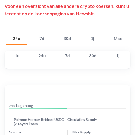
Voor een overzicht van alle andere crypto koersen, kunt u
terecht op de
koersenpagina
van Newsbit.
24u
7d
30d
1j
Max
1u
24u
7d
30d
1j
24u laag / hoog
Polygon Hermez Bridged USDC
Circulating Supply
(X Layer) koers
Volume
Max Supply