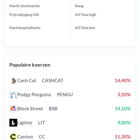
Markt dominantie
Rang
Prijs wijziging
24h
All Time
high
Marktkapitalisatie
All Time
low
Populaire koersen
Cash Cat
CASHCAT
14,40%
Pudgy Penguins
PENGU
3,50%
Block Street
BSB
14,10%
Lighter
LIT
9,00%
Canton
CC
11,30%