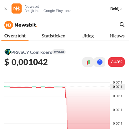
Newsbit
Bekijk
Bekijk in de Google Play store
Overzicht
Statistieken
Uitleg
Nieuws
PRivaCY Coin koers
#9030
$
0,001042
6,40%
€