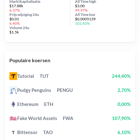
Marktkapitalisatie
All Time
high
$17.88k
$3,00
6,37%
99,97%
Prijs wijziging
24u
All Time
low
$0,01
$0,0005139
6,40%
102,83%
Volume 24u
$1.5k
Populaire koersen
Tutorial
TUT
244,40%
Pudgy Penguins
PENGU
2,70%
Ethereum
ETH
0,00%
Fake World Assets
FWA
107,90%
Bittensor
TAO
6,10%