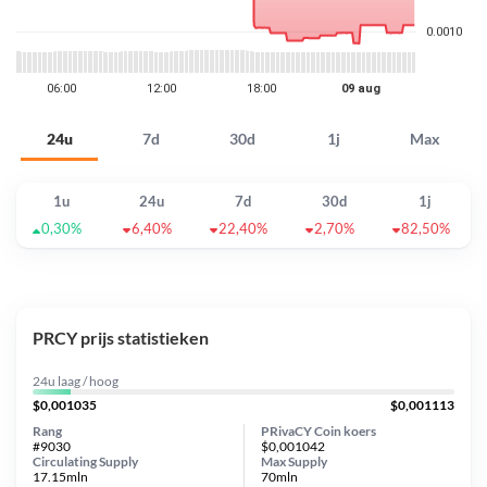
24u
7d
30d
1j
Max
1u
24u
7d
30d
1j
0,30%
6,40%
22,40%
2,70%
82,50%
PRCY prijs statistieken
24u laag / hoog
$0,001035
$0,001113
Rang
PRivaCY Coin koers
#9030
$0,001042
Circulating Supply
Max Supply
17.15mln
70mln