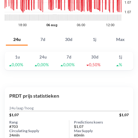
24u
7d
30d
1j
Max
1u
24u
7d
30d
1j
0,00%
0,00%
0,00%
0,50%
%
PRDT prijs statistieken
24u laag / hoog
$1,07
$1,07
Rang
Predictions koers
#703
$1,07
Circulating Supply
Max Supply
24mln
60mln