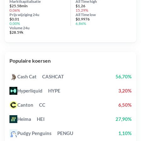
Marktkapitalisatie
All Time
high
$25.58mln
$1,26
0,06%
15,29%
Prijs wijziging
24u
All Time
low
$0,01
$0,9976
0,00%
6,86%
Volume 24u
$28.59k
Populaire koersen
Cash Cat
CASHCAT
56,70%
Hyperliquid
HYPE
3,20%
Canton
CC
6,50%
Heima
HEI
27,90%
Pudgy Penguins
PENGU
1,10%