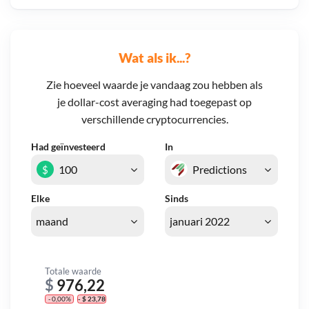
Wat als ik...?
Zie hoeveel waarde je vandaag zou hebben als
je dollar-cost averaging had toegepast op
verschillende cryptocurrencies.
Had geïnvesteerd
In
$
Elke
Sinds
Totale waarde
$
976,22
- 0,00%
- $ 23,78