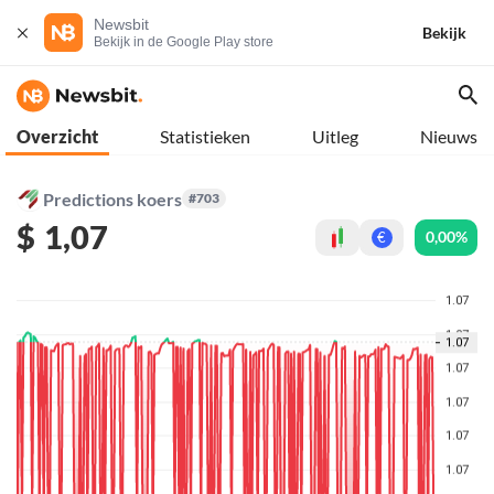
Newsbit
Bekijk
Bekijk in de Google Play store
Overzicht
Statistieken
Uitleg
Nieuws
Predictions koers
#703
$
1,07
0,00%
€