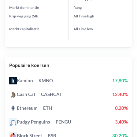
Markt dominantie
Rang
Prijs wijziging
24h
All Time
high
Marktkapitalisatie
All Time
low
Populaire koersen
Kamino
KMNO
17,80%
Cash Cat
CASHCAT
12,40%
Ethereum
ETH
0,20%
Pudgy Penguins
PENGU
3,40%
Block Street
BSB
30,20%