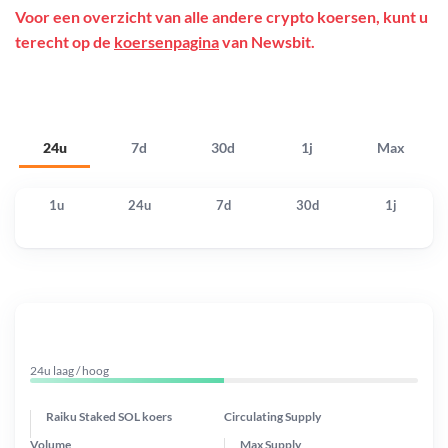
Voor een overzicht van alle andere crypto koersen, kunt u
terecht op de
koersenpagina
van Newsbit.
24u
7d
30d
1j
Max
1u
24u
7d
30d
1j
24u laag / hoog
Raiku Staked SOL koers
Circulating Supply
Volume
Max Supply