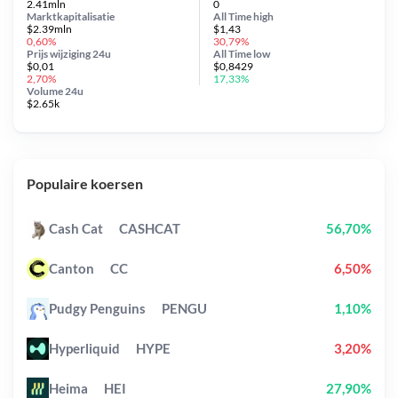
2.41mln
0
Marktkapitalisatie
All Time
high
$2.39mln
$1,43
0,60%
30,79%
Prijs wijziging
24u
All Time
low
$0,01
$0,8429
2,70%
17,33%
Volume 24u
$2.65k
Populaire koersen
Cash Cat
CASHCAT
56,70%
Canton
CC
6,50%
Pudgy Penguins
PENGU
1,10%
Hyperliquid
HYPE
3,20%
Heima
HEI
27,90%