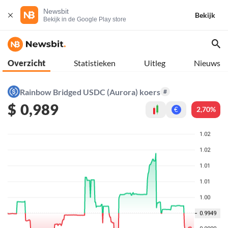
Newsbit
Bekijk
Bekijk in de Google Play store
Overzicht
Statistieken
Uitleg
Nieuws
Rainbow Bridged USDC (Aurora) koers
#
$
0,989
2,70%
€