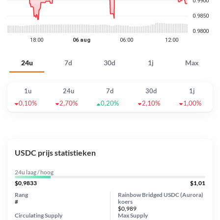
24u
7d
30d
1j
Max
1u
24u
7d
30d
1j
0,10%
2,70%
0,20%
2,10%
1,00%
USDC prijs statistieken
24u laag / hoog
$0,9833
$1,01
Rang
Rainbow Bridged USDC (Aurora)
#
koers
$0,989
Circulating Supply
Max Supply