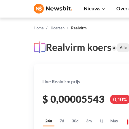
Nieuws
Over 
Home
Koersen
Realvirm
Realvirm koers
Alle
#
Live Realvirm prijs
$
0,00005543
0,10%
24u
7d
30d
3m
1j
Max