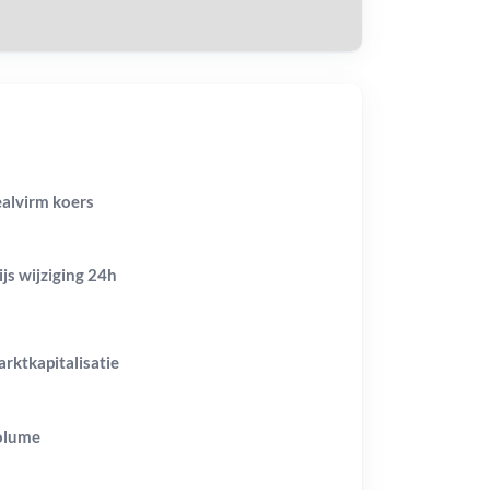
alvirm koers
ijs wijziging
24h
rktkapitalisatie
olume