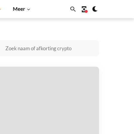
Meer
Solana
BNB
ealvirm kopen
taal met
$
tvang