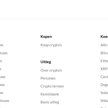
Kopen
Koe
uws
Koop crypto’s
Alle
ieuws
Bitc
ws
Eth
Uitleg
s
XRP
Over crypto’s
euws
Car
Personen
uws
Dog
Crypto termen
uws
Sola
Kennisbank
nieuws
Shib
Basis uitleg