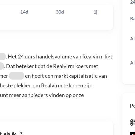
24
14d
30d
1j
R
Al
. Het 24 uurs handelsvolume van Realvirm ligt
Al
. Dat betekent dat de Realvirm koers met
mmer
en heeft een marktkapitalisatie van
 beste plekken om Realvirm te kopen zijn:
kunt meer aanbieders vinden op onze
Po
als ik...?