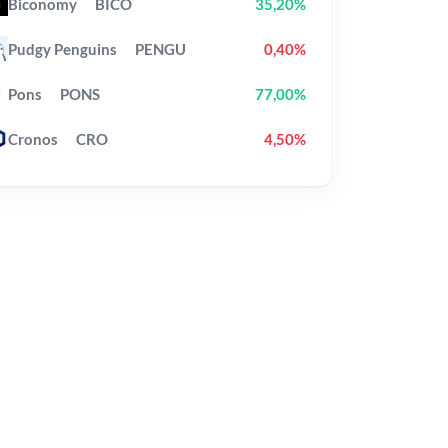
Biconomy
BICO
35,20%
Pudgy Penguins
PENGU
0,40%
Pons
PONS
77,00%
Cronos
CRO
4,50%