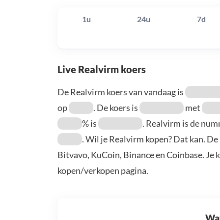
1u
24u
7d
Live Realvirm koers
De Realvirm koers van vandaag is
op
. De koers is
met
% is
. Realvirm is de nu
. Wil je Realvirm kopen? Dat kan. De
Bitvavo, KuCoin, Binance en Coinbase. Je 
kopen/verkopen pagina.
Wat 