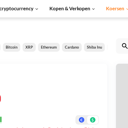
cryptocurrency
Kopen & Verkopen
Koersen
Bitcoin
XRP
Ethereum
Cardano
Shiba Inu
Dogecoin
R
Be
On
€
$