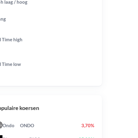
h laag / hoog
ang
l Time
high
l Time
low
pulaire koersen
Ondo
ONDO
3,70%