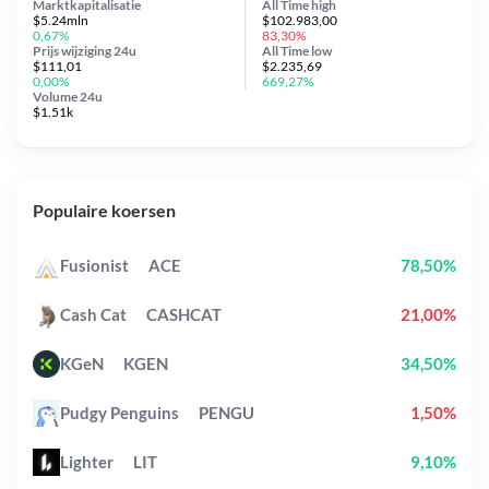
Marktkapitalisatie
All Time
high
$5.24mln
$102.983,00
0,67%
83,30%
Prijs wijziging
24u
All Time
low
$111,01
$2.235,69
0,00%
669,27%
Volume 24u
$1.51k
Populaire koersen
Fusionist
ACE
78,50%
Cash Cat
CASHCAT
21,00%
KGeN
KGEN
34,50%
Pudgy Penguins
PENGU
1,50%
Lighter
LIT
9,10%