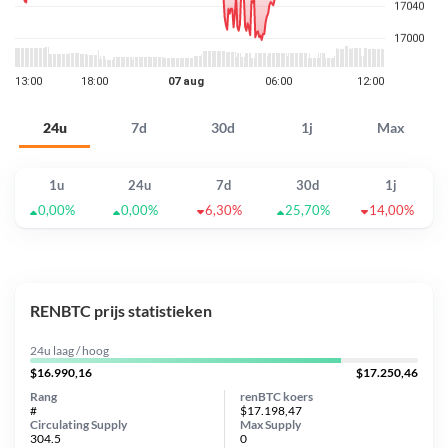
24u
7d
30d
1j
Max
1u
24u
7d
30d
1j
0,00%
0,00%
6,30%
25,70%
14,00%
RENBTC prijs statistieken
24u laag / hoog
$16.990,16
$17.250,46
Rang
renBTC koers
#
$17.198,47
Circulating Supply
Max Supply
304.5
0