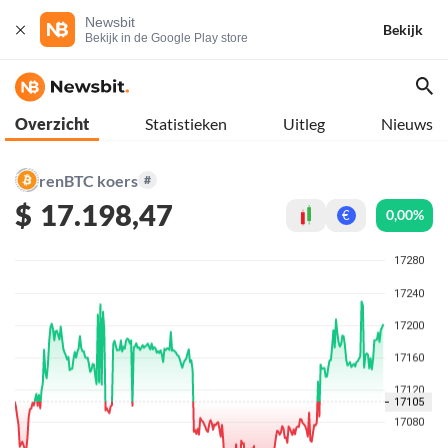
Newsbit
Bekijk
Bekijk in de Google Play store
Overzicht
Statistieken
Uitleg
Nieuws
renBTC koers
#
$
17.198,47
0,00%
€