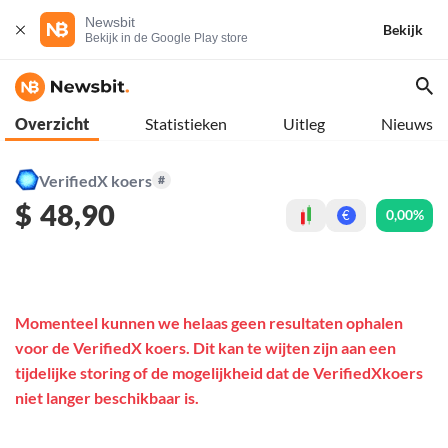
Newsbit
Bekijk
Bekijk in de Google Play store
Overzicht
Statistieken
Uitleg
Nieuws
VerifiedX koers
#
$
48,90
0,00%
€
Momenteel kunnen we helaas geen resultaten ophalen
voor de VerifiedX koers. Dit kan te wijten zijn aan een
tijdelijke storing of de mogelijkheid dat de VerifiedXkoers
niet langer beschikbaar is.