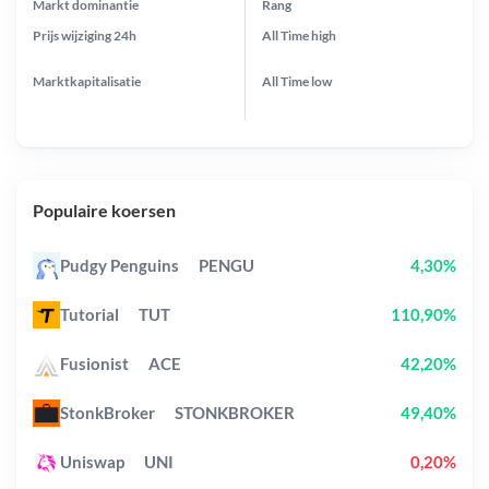
Markt dominantie
Rang
Prijs wijziging
24h
All Time
high
Marktkapitalisatie
All Time
low
Populaire koersen
Pudgy Penguins
PENGU
4,30%
Tutorial
TUT
110,90%
Fusionist
ACE
42,20%
StonkBroker
STONKBROKER
49,40%
Uniswap
UNI
0,20%