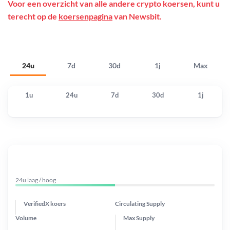
Voor een overzicht van alle andere crypto koersen, kunt u
terecht op de
koersenpagina
van Newsbit.
24u
7d
30d
1j
Max
1u
24u
7d
30d
1j
24u laag / hoog
VerifiedX koers
Circulating Supply
Volume
Max Supply