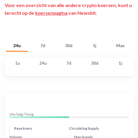
Voor een overzicht van alle andere crypto koersen, kunt u
terecht op de
koersenpagina
van Newsbit.
24u
7d
30d
1j
Max
1u
24u
7d
30d
1j
24u laag / hoog
Reya koers
Circulating Supply
Volume
Max Supply