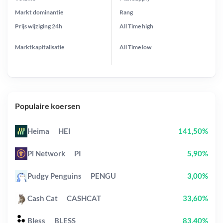
Markt dominantie
Rang
Prijs wijziging
24h
All Time
high
Marktkapitalisatie
All Time
low
Populaire koersen
Heima
HEI
141,50%
Pi Network
PI
5,90%
Pudgy Penguins
PENGU
3,00%
Cash Cat
CASHCAT
33,60%
Bless
BLESS
83,40%