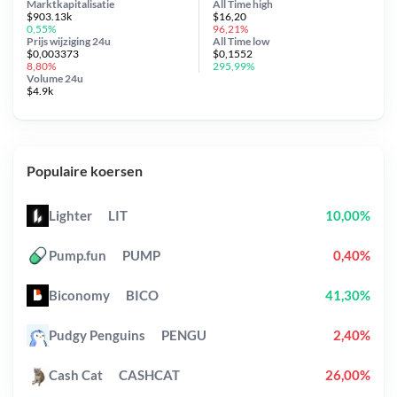
Marktkapitalisatie
All Time
high
$903.13k
$16,20
0,55%
96,21%
Prijs wijziging
24u
All Time
low
$0,003373
$0,1552
8,80%
295,99%
Volume 24u
$4.9k
Populaire koersen
Lighter
LIT
10,00%
Pump.fun
PUMP
0,40%
Biconomy
BICO
41,30%
Pudgy Penguins
PENGU
2,40%
Cash Cat
CASHCAT
26,00%