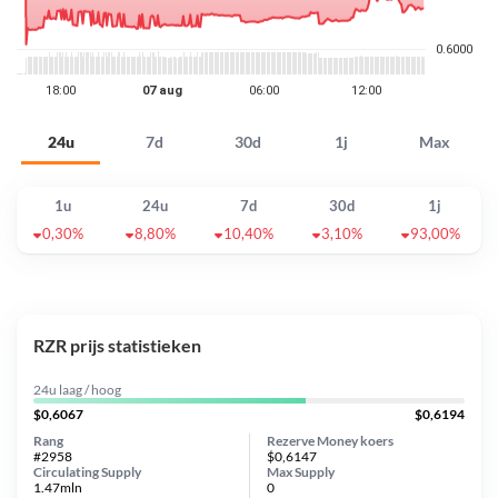
24u
7d
30d
1j
Max
1u
24u
7d
30d
1j
0,30%
8,80%
10,40%
3,10%
93,00%
RZR prijs statistieken
24u laag / hoog
$0,6067
$0,6194
Rang
Rezerve Money koers
#2958
$0,6147
Circulating Supply
Max Supply
1.47mln
0