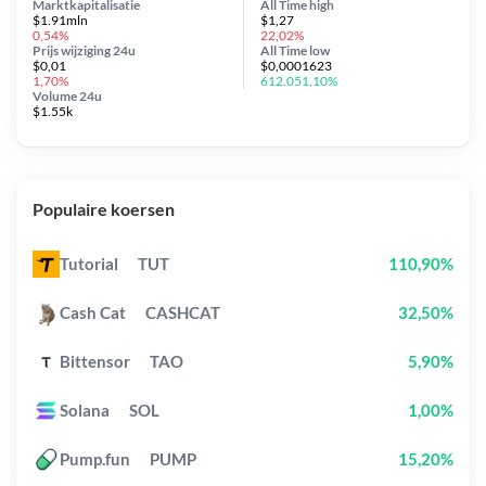
Marktkapitalisatie
All Time
high
$1.91mln
$1,27
0,54%
22,02%
Prijs wijziging
24u
All Time
low
$0,01
$0,0001623
1,70%
612.051,10%
Volume 24u
$1.55k
Populaire koersen
Tutorial
TUT
110,90%
Cash Cat
CASHCAT
32,50%
Bittensor
TAO
5,90%
Solana
SOL
1,00%
Pump.fun
PUMP
15,20%