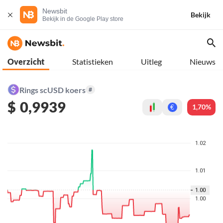
Newsbit
Bekijk
Bekijk in de Google Play store
Overzicht
Statistieken
Uitleg
Nieuws
Rings scUSD koers
#
$
0,9939
1,70%
€