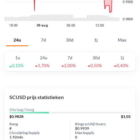
24u
7d
30d
1j
Max
1u
24u
7d
30d
1j
0,10%
1,70%
2,00%
0,50%
0,40%
SCUSD prijs statistieken
24u laag / hoog
$0,9828
$1,02
Rang
Rings scUSD koers
#
$0,9939
Circulating Supply
Max Supply
1.92mln
0