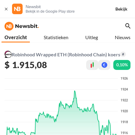
Newsbit
Bekijk
Bekijk in de Google Play store
Overzicht
Statistieken
Uitleg
Nieuws
Robinhood Wrapped ETH (Robinhood Chain) koers
#
$
1.915,08
0,10%
€