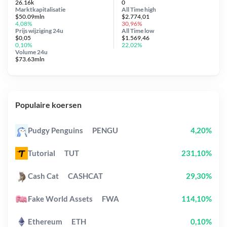
26.16k
0
Marktkapitalisatie
All Time
high
$50.09mln
$2.774,01
4,08%
30,96%
Prijs wijziging
24u
All Time
low
$0,05
$1.569,46
0,10%
22,02%
Volume 24u
$73.63mln
Populaire koersen
Pudgy Penguins
PENGU
4,20%
Tutorial
TUT
231,10%
Cash Cat
CASHCAT
29,30%
Fake World Assets
FWA
114,10%
Ethereum
ETH
0,10%