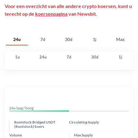
Voor een overzicht van alle andere crypto koersen, kunt u
terecht op de
koersenpagina
van Newsbit.
24u
7d
30d
1j
Max
1u
24u
7d
30d
1j
24u laag / hoog
Rootstock Bridged USDT
Circulating Supply
(Rootstock) koers
Volume
Max Supply