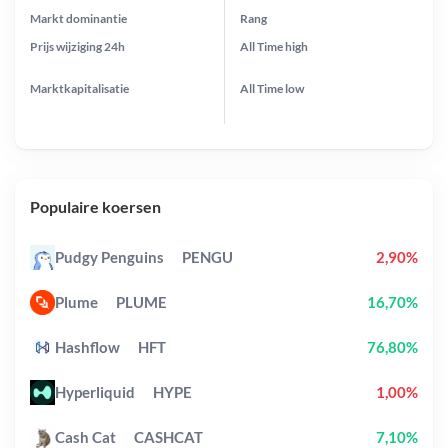
Markt dominantie
Rang
Prijs wijziging
24h
All Time
high
Marktkapitalisatie
All Time
low
Populaire koersen
Pudgy Penguins
PENGU
2,90%
Plume
PLUME
16,70%
Hashflow
HFT
76,80%
Hyperliquid
HYPE
1,00%
Cash Cat
CASHCAT
7,10%