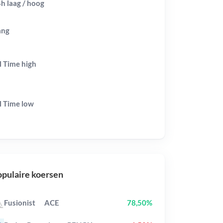
h laag / hoog
ang
l Time
high
l Time
low
pulaire koersen
Fusionist
ACE
78,50%