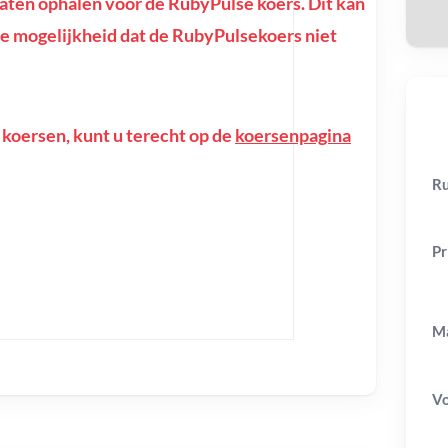
ten ophalen voor de RubyPulse koers. Dit kan
f de mogelijkheid dat de RubyPulsekoers niet
 koersen, kunt u terecht op de
koersenpagina
Ru
Pr
Ma
V