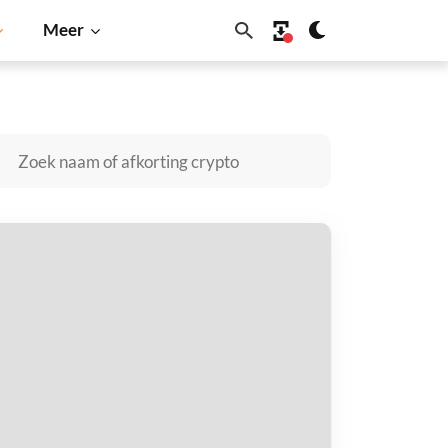
Meer
oin
Solana
BNB
ubyPulse kopen
taal met
$
tvang