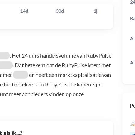
24
14d
30d
1j
R
Al
. Het 24 uurs handelsvolume van RubyPulse
Al
. Dat betekent dat de RubyPulse koers met
nummer
en heeft een marktkapitalisatie van
De beste plekken om RubyPulse te kopen zijn:
kunt meer aanbieders vinden op onze
Po
als ik...?