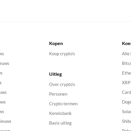
Kopen
Koe
uws
Koop crypto’s
Alle
ieuws
Bitc
ws
Eth
Uitleg
s
XRP
Over crypto’s
euws
Car
Personen
uws
Dog
Crypto termen
uws
Sola
Kennisbank
nieuws
Shib
Basis uitleg
nieuws
Poly