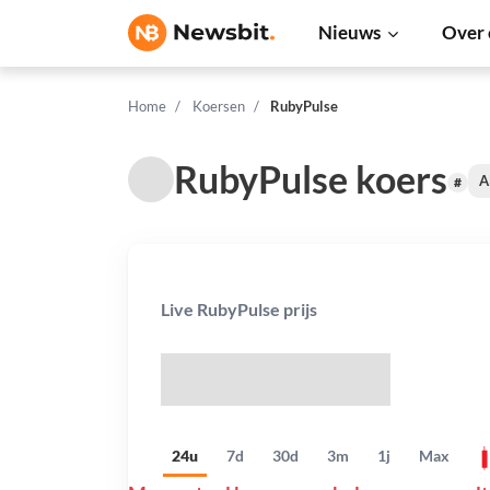
Nieuws
Over 
Home
Koersen
RubyPulse
RubyPulse koers
A
#
Live RubyPulse prijs
$
24u
7d
30d
3m
1j
Max