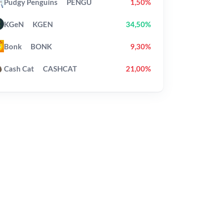
Pudgy Penguins
PENGU
1,50%
KGeN
KGEN
34,50%
Bonk
BONK
9,30%
Cash Cat
CASHCAT
21,00%