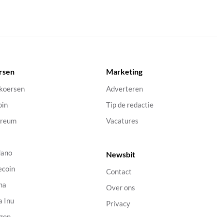
rsen
Marketing
 koersen
Adverteren
oin
Tip de redactie
ereum
Vacatures
dano
Newsbit
ecoin
Contact
na
Over ons
a Inu
Privacy
gon