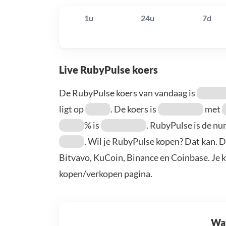
1u
24u
7d
Live RubyPulse koers
De RubyPulse koers van vandaag is
ligt op
. De koers is
met
% is
. RubyPulse is de 
. Wil je RubyPulse kopen? Dat kan. 
Bitvavo, KuCoin, Binance en Coinbase. Je 
kopen/verkopen pagina.
Wat 