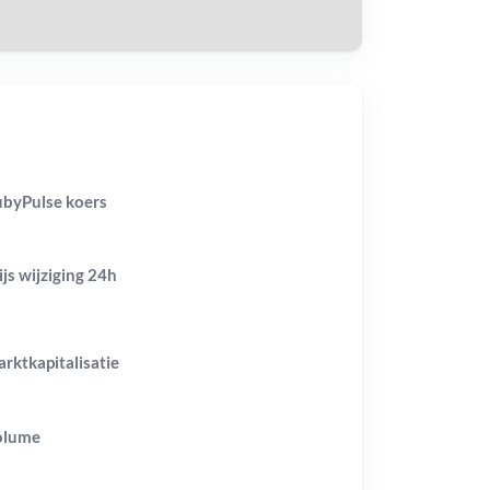
byPulse koers
ijs wijziging
24h
rktkapitalisatie
olume