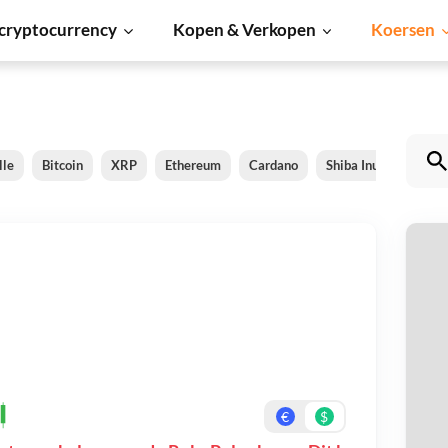
cryptocurrency
Kopen & Verkopen
Koersen
lle
Bitcoin
XRP
Ethereum
Cardano
Shiba Inu
Dogec
R
Be
On
€
$