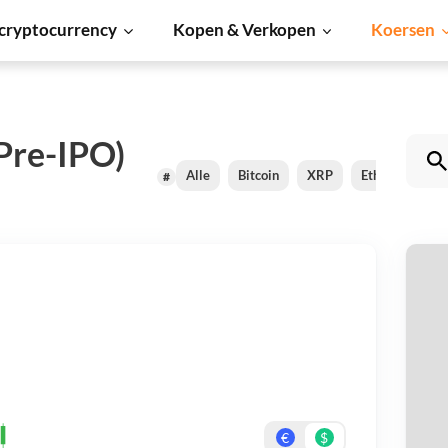
cryptocurrency
Kopen & Verkopen
Koersen
Pre-IPO)
Alle
Bitcoin
XRP
Ethereum
#
S
Be
On
€
$