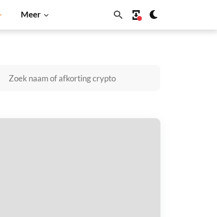
Meer
Cardano
Shiba Inu
Dogecoin
Solana
BNB
DMC (Openstock Pre-IPO) kopen
taal met
$
tvang