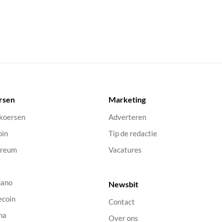
rsen
Marketing
 koersen
Adverteren
oin
Tip de redactie
ereum
Vacatures
dano
Newsbit
ecoin
Contact
na
Over ons