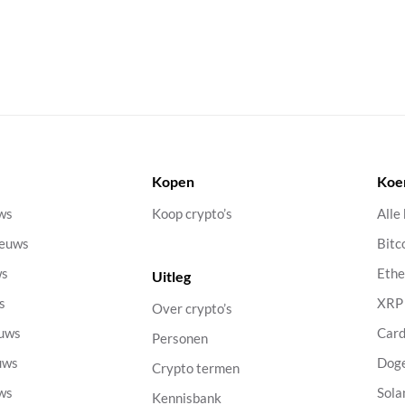
Kopen
Koe
uws
Koop crypto’s
Alle
ieuws
Bitc
ws
Eth
Uitleg
s
XRP
Over crypto’s
euws
Car
Personen
uws
Dog
Crypto termen
uws
Sola
Kennisbank