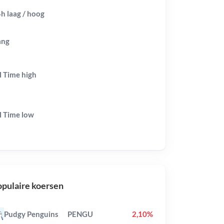
h laag / hoog
ang
l Time
high
l Time
low
pulaire koersen
Pudgy Penguins
PENGU
2,10%