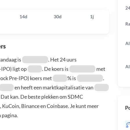
24
14d
30d
1j
R
Al
rs
andaag is
. Het 24 uurs
Al
IPO) ligt op
. De koers is
met
tock Pre-IPO) koers met
% is
.
en heeft een marktkapitalisatie van
? Dat kan. De beste plekken om SDMC
o, KuCoin, Binance en Coinbase. Je kunt meer
Po
 pagina.