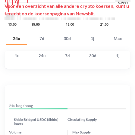
Voor een overzicht van alle andere crypto koersen, kunt u
terecht op de
koersenpagina
van Newsbit.
24u
7d
30d
1j
Max
1u
24u
7d
30d
1j
24u laag / hoog
Shido Bridged USDC (Shido)
Circulating Supply
koers
Volume
Max Supply