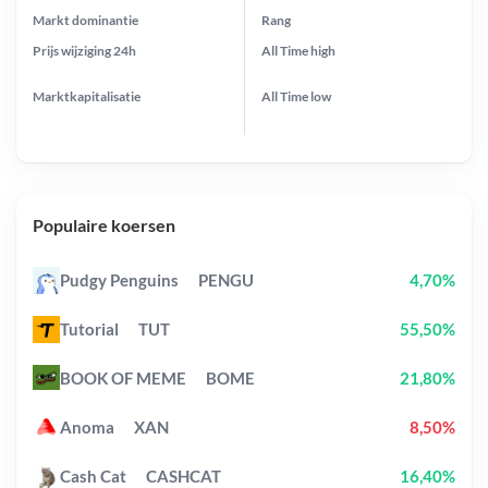
Markt dominantie
Rang
Prijs wijziging
24h
All Time
high
Marktkapitalisatie
All Time
low
Populaire koersen
Pudgy Penguins
PENGU
4,70%
Tutorial
TUT
55,50%
BOOK OF MEME
BOME
21,80%
Anoma
XAN
8,50%
Cash Cat
CASHCAT
16,40%