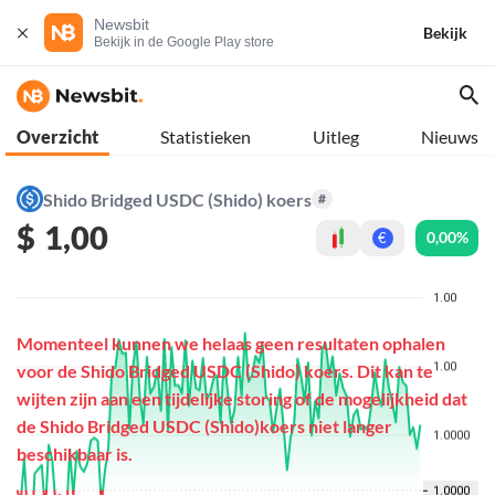
Newsbit
Bekijk
Bekijk in de Google Play store
Overzicht
Statistieken
Uitleg
Nieuws
Shido Bridged USDC (Shido) koers
#
$
1,00
0,00%
€
Momenteel kunnen we helaas geen resultaten ophalen
voor de Shido Bridged USDC (Shido) koers. Dit kan te
wijten zijn aan een tijdelijke storing of de mogelijkheid dat
de Shido Bridged USDC (Shido)koers niet langer
beschikbaar is.