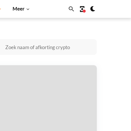
Meer
Dogecoin
Solana
BNB
lo Finance kopen
taal met
$
tvang