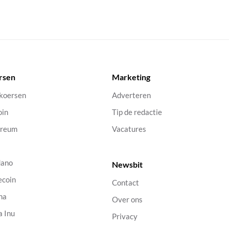
rsen
Marketing
 koersen
Adverteren
oin
Tip de redactie
ereum
Vacatures
dano
Newsbit
ecoin
Contact
na
Over ons
a Inu
Privacy