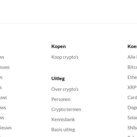
Kopen
Koe
uws
Koop crypto’s
Alle
ieuws
Bitc
ws
Eth
Uitleg
s
XRP
Over crypto’s
euws
Car
Personen
uws
Dog
Crypto termen
uws
Sola
Kennisbank
nieuws
Shib
Basis uitleg