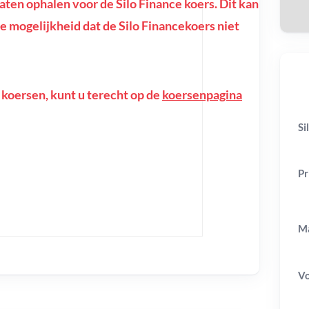
en ophalen voor de Silo Finance koers. Dit kan
f de mogelijkheid dat de Silo Financekoers niet
 koersen, kunt u terecht op de
koersenpagina
Si
Pr
Ma
V