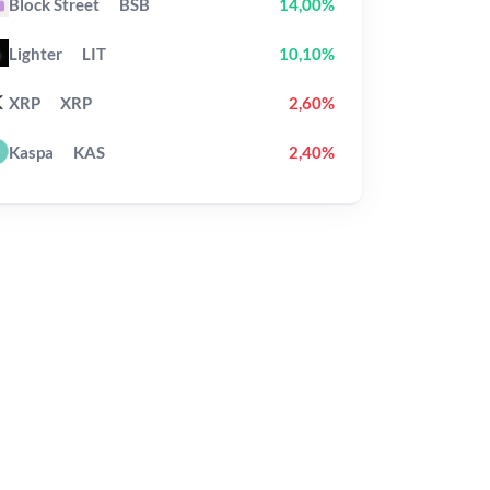
Block Street
BSB
14,00%
Lighter
LIT
10,10%
XRP
XRP
2,60%
Kaspa
KAS
2,40%