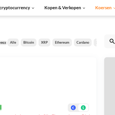
cryptocurrency
Kopen & Verkopen
Koersen
Alle
Bitcoin
XRP
Ethereum
Cardano
Shiba Inu
3903
Si
Be
On
€
$