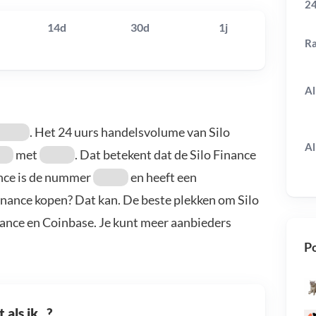
24
14d
30d
1j
R
Al
. Het 24 uurs handelsvolume van Silo
Al
met
. Dat betekent dat de Silo Finance
ance is de nummer
en heeft een
 Finance kopen? Dat kan. De beste plekken om Silo
nance en Coinbase. Je kunt meer aanbieders
Po
als ik...?