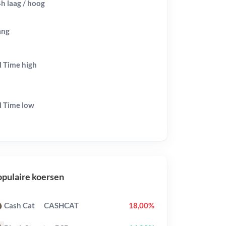
h laag / hoog
ang
l Time
high
l Time
low
pulaire koersen
Cash Cat
CASHCAT
18,00%