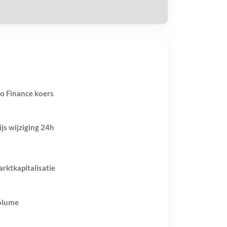
lo Finance koers
ijs wijziging
24h
rktkapitalisatie
olume