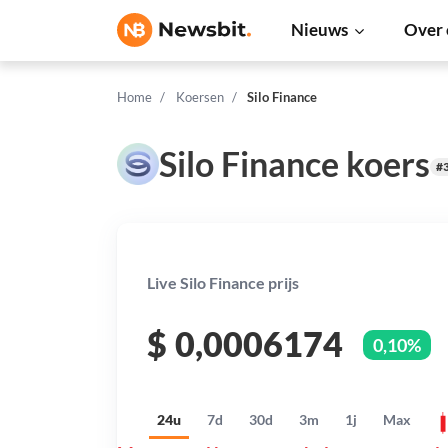
Nieuws
Over 
Home
Koersen
Silo Finance
Silo Finance koers
#
Live Silo Finance prijs
$
0,0006174
0,10%
24u
7d
30d
3m
1j
Max