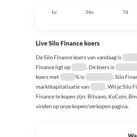
1u
24u
7d
Live Silo Finance koers
De Silo Finance koers van vandaag is
Finance ligt op
. De koers is
koers met
% is
. Silo Fin
marktkapitalisatie van
. Wil je Silo
Finance te kopen zijn: Bitvavo, KuCoin, Bi
vinden op onze kopen/verkopen pagina.
Wat 