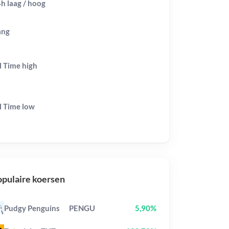
h laag / hoog
ang
l Time
high
l Time
low
pulaire koersen
Pudgy Penguins
PENGU
5,90%