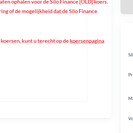
en ophalen voor de Silo Finance [OLD] koers.
oring of de mogelijkheid dat de Silo Finance
 koersen, kunt u terecht op de
koersenpagina
Si
Pr
Ma
V