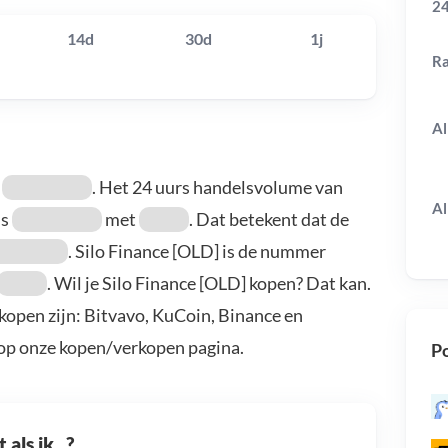
24
14d
30d
1j
R
Al
s
. Het 24 uurs handelsvolume van
Al
is
met
. Dat betekent dat de
. Silo Finance [OLD] is de nummer
. Wil je Silo Finance [OLD] kopen? Dat kan.
kopen zijn: Bitvavo, KuCoin, Binance en
 op onze kopen/verkopen pagina.
Po
als ik...?