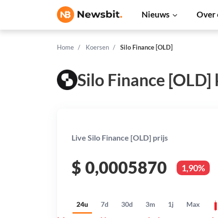
Nieuws
Over 
Home
Koersen
Silo Finance [OLD]
Silo Finance [OLD]
Live Silo Finance [OLD] prijs
$
0,0005870
1,90%
24u
7d
30d
3m
1j
Max