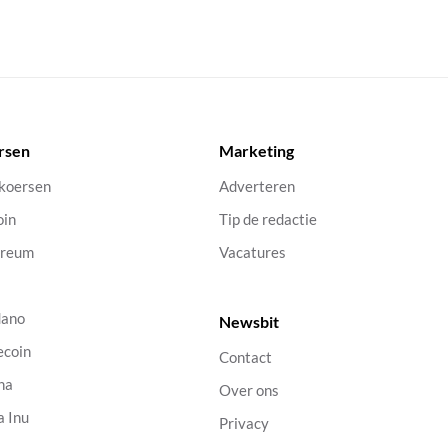
rsen
Marketing
 koersen
Adverteren
oin
Tip de redactie
ereum
Vacatures
dano
Newsbit
ecoin
Contact
na
Over ons
a Inu
Privacy