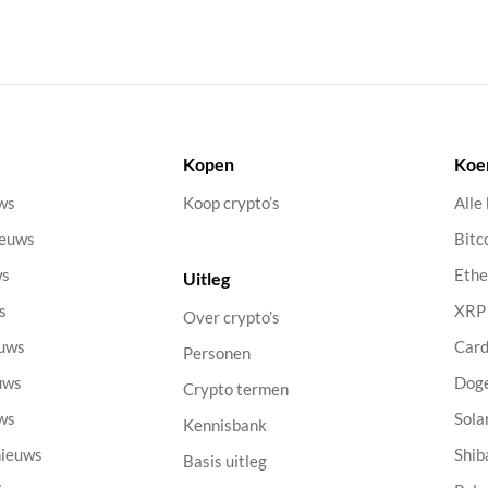
Kopen
Koe
uws
Koop crypto’s
Alle
ieuws
Bitc
ws
Eth
Uitleg
s
XRP
Over crypto’s
euws
Car
Personen
uws
Dog
Crypto termen
uws
Sola
Kennisbank
nieuws
Shib
Basis uitleg