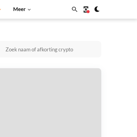
Meer
Shiba Inu
Dogecoin
Solana
BNB
lo Finance [OLD] kopen
taal met
$
tvang