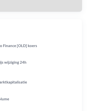
lo Finance [OLD] koers
ijs wijziging
24h
rktkapitalisatie
olume