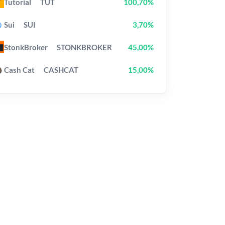
Tutorial
TUT
100,70%
Sui
SUI
3,70%
StonkBroker
STONKBROKER
45,00%
Cash Cat
CASHCAT
15,00%