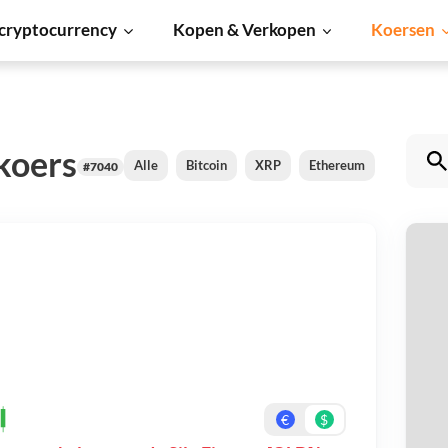
cryptocurrency
Kopen & Verkopen
Koersen
 koers
Alle
Bitcoin
XRP
Ethereum
Cardano
#7040
Si
Be
On
€
$