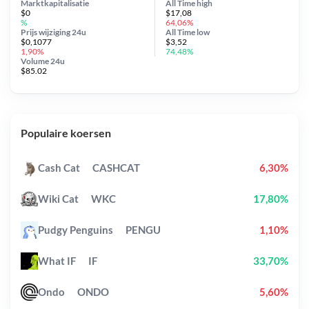
Marktkapitalisatie
All Time
high
$0
$17,08
%
64,06%
Prijs wijziging
24u
All Time
low
$0,1077
$3,52
1,90%
74,48%
Volume 24u
$85.02
Populaire koersen
Cash Cat
CASHCAT
6,30%
Wiki Cat
WKC
17,80%
Pudgy Penguins
PENGU
1,10%
What IF
IF
33,70%
Ondo
ONDO
5,60%