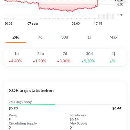
24u
7d
30d
1j
Max
1u
24u
7d
30d
1j
4,40%
1,90%
3,00%
9,20%
%
XOR prijs statistieken
24u laag / hoog
$5,93
$6,44
Rang
Sora koers
#
$6,14
Circulating Supply
Max Supply
0
0