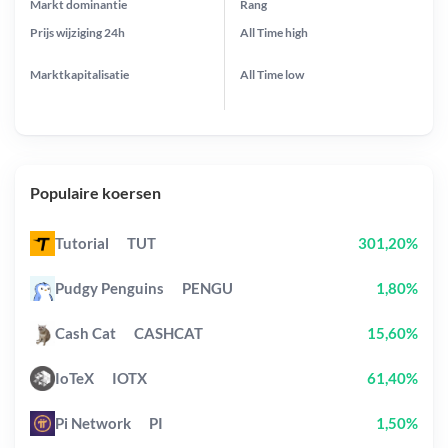
Markt dominantie
Rang
Prijs wijziging
24h
All Time
high
Marktkapitalisatie
All Time
low
Populaire koersen
Tutorial
TUT
301,20%
Pudgy Penguins
PENGU
1,80%
Cash Cat
CASHCAT
15,60%
IoTeX
IOTX
61,40%
Pi Network
PI
1,50%