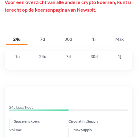
Voor een overzicht van alle andere crypto koersen, kunt u
terecht op de
koersenpagina
van Newsbit.
24u
7d
30d
1j
Max
1u
24u
7d
30d
1j
24u laag / hoog
Spacelens koers
Circulating Supply
Volume
Max Supply