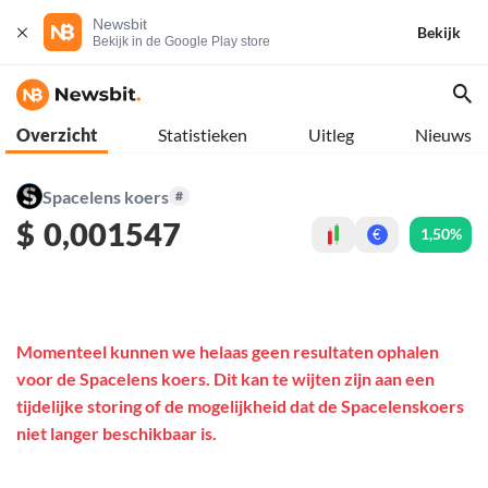
Newsbit
Bekijk
Bekijk in de Google Play store
Overzicht
Statistieken
Uitleg
Nieuws
Spacelens koers
#
$
0,001547
1,50%
€
Momenteel kunnen we helaas geen resultaten ophalen
voor de Spacelens koers. Dit kan te wijten zijn aan een
tijdelijke storing of de mogelijkheid dat de Spacelenskoers
niet langer beschikbaar is.