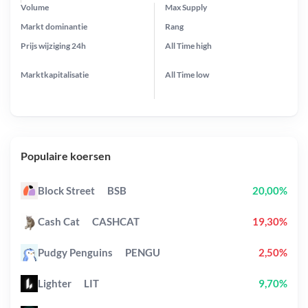
Volume
Max Supply
Markt dominantie
Rang
Prijs wijziging
24h
All Time
high
Marktkapitalisatie
All Time
low
Populaire koersen
Block Street
BSB
20,00%
Cash Cat
CASHCAT
19,30%
Pudgy Penguins
PENGU
2,50%
Lighter
LIT
9,70%