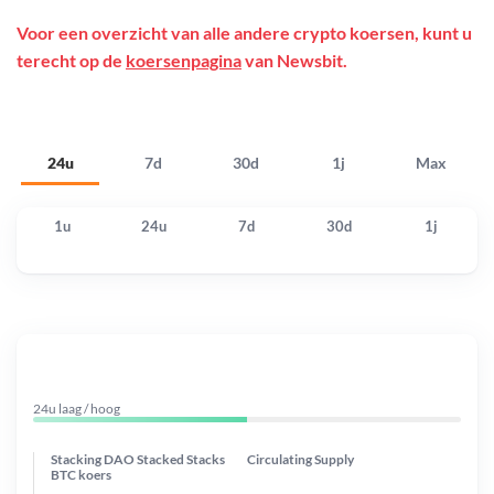
Voor een overzicht van alle andere crypto koersen, kunt u
terecht op de
koersenpagina
van Newsbit.
24u
7d
30d
1j
Max
1u
24u
7d
30d
1j
24u laag / hoog
Stacking DAO Stacked Stacks
Circulating Supply
BTC koers