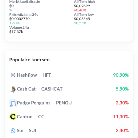
Marktkapitalisatie
All Time
high
$0
$0,09899
%
60,40%
Prijs wijziging
24u
All Time
low
$0,0002770
$0,03545
1,60%
10,55%
Volume 24u
$17.37k
Populaire koersen
Hashflow
HFT
90,90%
Cash Cat
CASHCAT
5,90%
Pudgy Penguins
PENGU
2,30%
Canton
CC
11,30%
Sui
SUI
2,40%