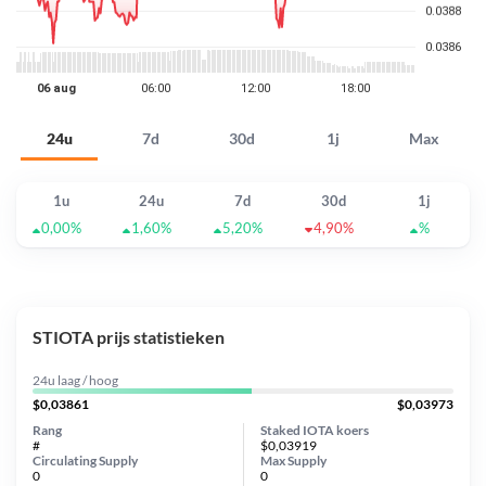
24u
7d
30d
1j
Max
1u
24u
7d
30d
1j
0,00%
1,60%
5,20%
4,90%
%
STIOTA prijs statistieken
24u laag / hoog
$0,03861
$0,03973
Rang
Staked IOTA koers
#
$0,03919
Circulating Supply
Max Supply
0
0