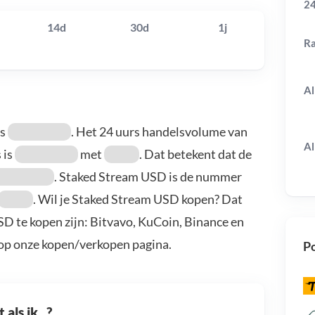
24
14d
30d
1j
R
Al
is
. Het 24 uurs handelsvolume van
Al
 is
met
. Dat betekent dat de
. Staked Stream USD is de nummer
. Wil je Staked Stream USD kopen? Dat
D te kopen zijn: Bitvavo, KuCoin, Binance en
 op onze kopen/verkopen pagina.
Po
als ik...?