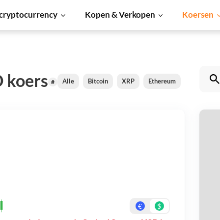
cryptocurrency
Kopen & Verkopen
Koersen
 koers
Alle
Bitcoin
XRP
Ethereum
Cardano
#
S
Be
On
€
$