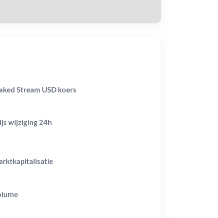
aked Stream USD koers
ijs wijziging
24h
rktkapitalisatie
olume