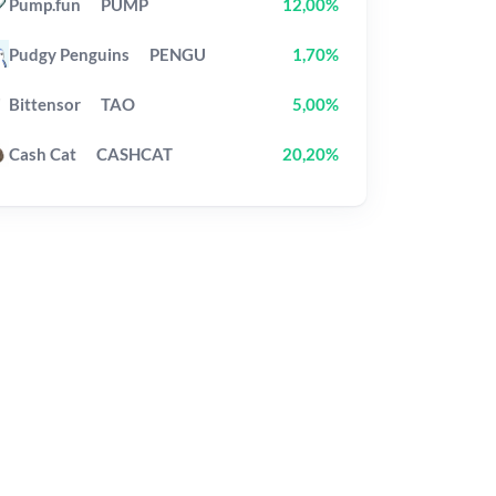
Pump.fun
PUMP
12,00%
Pudgy Penguins
PENGU
1,70%
Bittensor
TAO
5,00%
Cash Cat
CASHCAT
20,20%