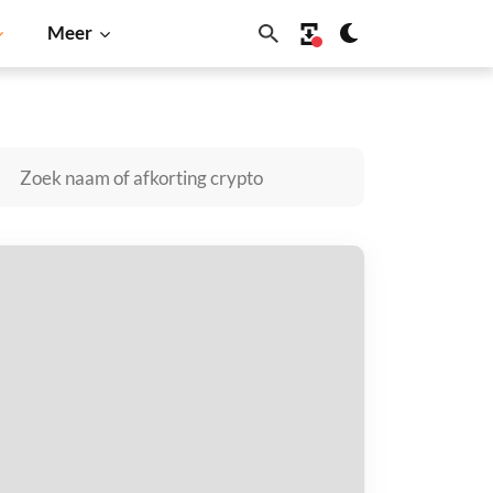
Meer
Shiba Inu
Dogecoin
Solana
BNB
taked Stream USD kopen
taal met
$
tvang