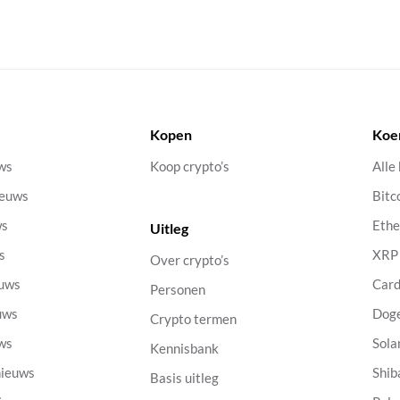
Kopen
Koe
uws
Koop crypto’s
Alle
ieuws
Bitc
ws
Eth
Uitleg
s
XRP
Over crypto’s
euws
Car
Personen
uws
Dog
Crypto termen
uws
Sola
Kennisbank
nieuws
Shib
Basis uitleg