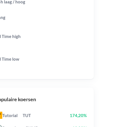
h laag / hoog
ang
l Time
high
l Time
low
pulaire koersen
Tutorial
TUT
174,20%