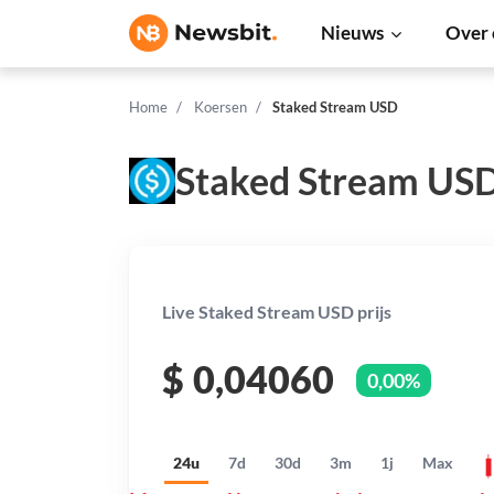
Nieuws
Over 
Home
Koersen
Staked Stream USD
Staked Stream USD
Live Staked Stream USD prijs
$
0,04060
0,00%
24u
7d
30d
3m
1j
Max