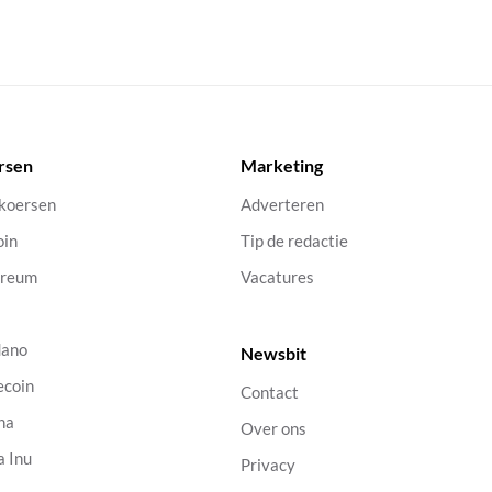
rsen
Marketing
 koersen
Adverteren
oin
Tip de redactie
ereum
Vacatures
dano
Newsbit
ecoin
Contact
na
Over ons
a Inu
Privacy