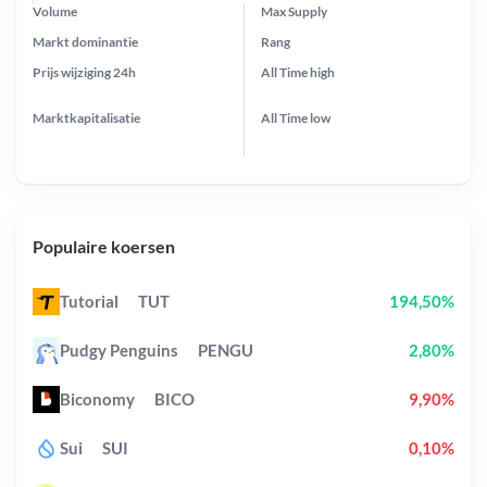
Volume
Max Supply
Markt dominantie
Rang
Prijs wijziging
24h
All Time
high
Marktkapitalisatie
All Time
low
Populaire koersen
Tutorial
TUT
194,50%
Pudgy Penguins
PENGU
2,80%
Biconomy
BICO
9,90%
Sui
SUI
0,10%