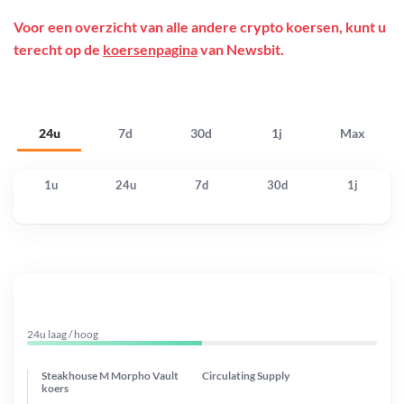
Voor een overzicht van alle andere crypto koersen, kunt u
terecht op de
koersenpagina
van Newsbit.
24u
7d
30d
1j
Max
1u
24u
7d
30d
1j
24u laag / hoog
Steakhouse M Morpho Vault
Circulating Supply
koers