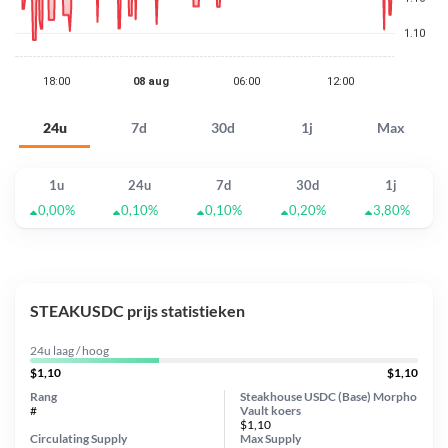
24u
7d
30d
1j
Max
1u
24u
7d
30d
1j
0,00%
0,10%
0,10%
0,20%
3,80%
STEAKUSDC prijs statistieken
24u laag / hoog
$1,10
$1,10
Rang
Steakhouse USDC (Base) Morpho
#
Vault koers
$1,10
Circulating Supply
Max Supply