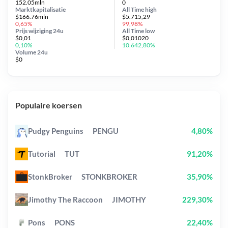
152.05mln
0
Marktkapitalisatie
All Time
high
$166.76mln
$5.715,29
0,65%
99,98%
Prijs wijziging
24u
All Time
low
$0,01
$0,01020
0,10%
10.642,80%
Volume 24u
$0
Populaire koersen
Pudgy Penguins
PENGU
4,80%
Tutorial
TUT
91,20%
StonkBroker
STONKBROKER
35,90%
Jimothy The Raccoon
JIMOTHY
229,30%
Pons
PONS
22,40%