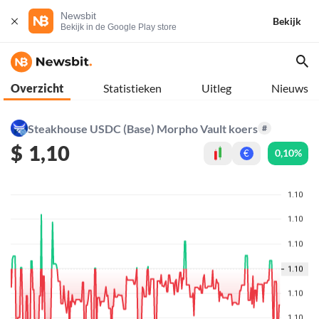
Newsbit
Bekijk
Bekijk in de Google Play store
Overzicht
Statistieken
Uitleg
Nieuws
Steakhouse USDC (Base) Morpho Vault koers
#
$
1,10
0,10%
€