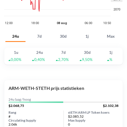
24u
7d
30d
1j
Max
1u
24u
7d
30d
1j
0,00%
0,40%
2,70%
9,50%
%
ARM-WETH-STETH prijs statistieken
24u laag / hoog
$2.068,75
$2.102,38
Rang
stETH ARM LP Token koers
#
$2.085,52
Circulating Supply
Max Supply
2.06k
0