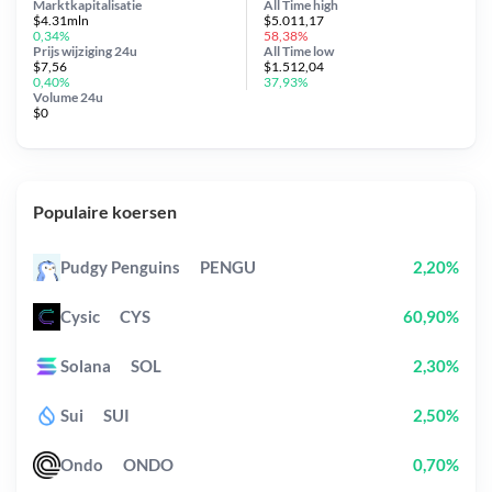
Marktkapitalisatie
All Time
high
$4.31mln
$5.011,17
0,34%
58,38%
Prijs wijziging
24u
All Time
low
$7,56
$1.512,04
0,40%
37,93%
Volume 24u
$0
Populaire koersen
Pudgy Penguins
PENGU
2,20%
Cysic
CYS
60,90%
Solana
SOL
2,30%
Sui
SUI
2,50%
Ondo
ONDO
0,70%