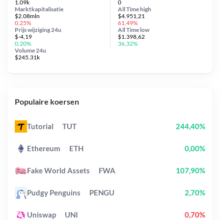
1.09k
0
Marktkapitalisatie
All Time
high
$2.08mln
$4.951,21
0,25%
61,49%
Prijs wijziging
24u
All Time
low
$-4,19
$1.398,62
0,20%
36,32%
Volume 24u
$245.31k
Populaire koersen
Tutorial
TUT
244,40%
Ethereum
ETH
0,00%
Fake World Assets
FWA
107,90%
Pudgy Penguins
PENGU
2,70%
Uniswap
UNI
0,70%