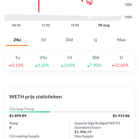
24u
7d
30d
1j
Max
1u
24u
7d
30d
1j
0,10%
0,20%
3,00%
7,90%
52,60%
WETH prijs statistieken
24u laag / hoog
$1.899,89
$1.919,86
Rang
Superbridge Bridged WETH
#
(Soneium) koers
$1.906,59
Circulating Supply
Max Supply