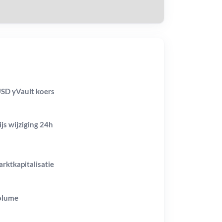
SD yVault koers
ijs wijziging
24h
rktkapitalisatie
olume