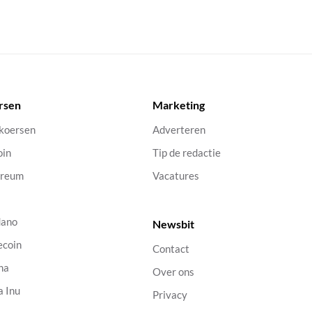
rsen
Marketing
 koersen
Adverteren
oin
Tip de redactie
ereum
Vacatures
dano
Newsbit
ecoin
Contact
na
Over ons
a Inu
Privacy