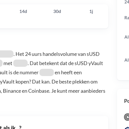
24
14d
30d
1j
R
Al
. Het 24 uurs handelsvolume van sUSD
Al
met
. Dat betekent dat de sUSD yVault
ault is de nummer
en heeft een
 yVault kopen? Dat kan. De beste plekken om
n, Binance en Coinbase. Je kunt meer aanbieders
Po
als ik...?