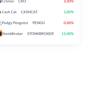
Cronos
CRO
3,30%
Cash Cat
CASHCAT
1,00%
Pudgy Penguins
PENGU
0,40%
StonkBroker
STONKBROKER
12,40%