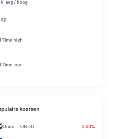
h laag / hoog
ang
l Time
high
l Time
low
pulaire koersen
Ondo
ONDO
5,00%