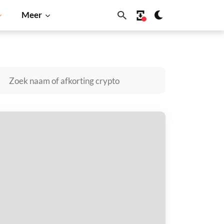
Meer
ogecoin
Solana
BNB
USD yVault kopen
taal met
$
tvang