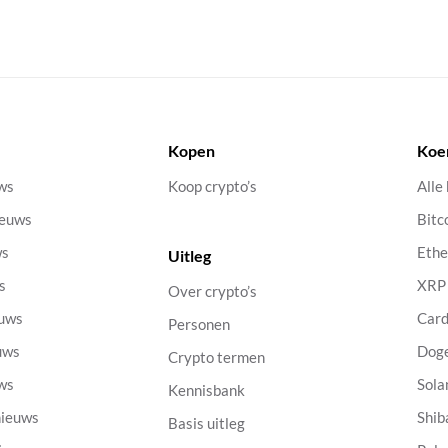
Kopen
Koe
uws
Koop crypto’s
Alle
ieuws
Bitc
ws
Eth
Uitleg
s
XRP
Over crypto’s
euws
Car
Personen
uws
Dog
Crypto termen
uws
Sola
Kennisbank
nieuws
Shib
Basis uitleg