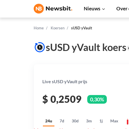
Nieuws
Over 
Home
Koersen
sUSD yVault
sUSD yVault koers
Live sUSD yVault prijs
$
0,2509
0,30%
24u
7d
30d
3m
1j
Max