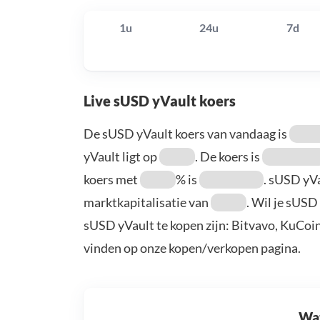
1u
24u
7d
Live sUSD yVault koers
De sUSD yVault koers van vandaag is
yVault ligt op
. De koers is
koers met
% is
. sUSD yV
marktkapitalisatie van
. Wil je sUSD
sUSD yVault te kopen zijn: Bitvavo, KuCoi
vinden op onze kopen/verkopen pagina.
Wat 