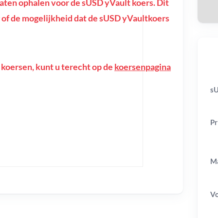
ten ophalen voor de sUSD yVault koers. Dit
ing of de mogelijkheid dat de sUSD yVaultkoers
 koersen, kunt u terecht op de
koersenpagina
sU
Pr
Ma
V