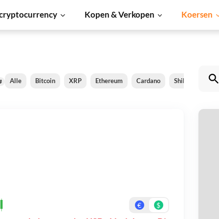
cryptocurrency
Kopen & Verkopen
Koersen
Alle
Bitcoin
XRP
Ethereum
Cardano
Shiba Inu
D
#
s
Be
On
€
$