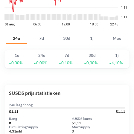
24u
7d
30d
1j
Max
1u
24u
7d
30d
1j
0,00%
0,00%
0,10%
0,30%
4,10%
SUSDS prijs statistieken
24u laag / hoog
$1,11
$1,11
Rang
sUSDS koers
#
$1,11
Circulating Supply
Max Supply
4.31mld
0