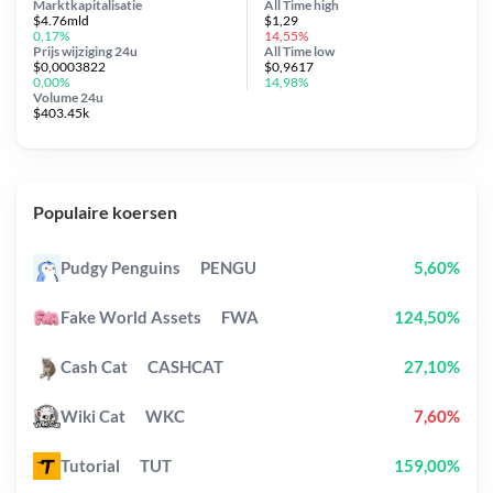
Marktkapitalisatie
All Time
high
$4.76mld
$1,29
0,17%
14,55%
Prijs wijziging
24u
All Time
low
$0,0003822
$0,9617
0,00%
14,98%
Volume 24u
$403.45k
Populaire koersen
Pudgy Penguins
PENGU
5,60%
Fake World Assets
FWA
124,50%
Cash Cat
CASHCAT
27,10%
Wiki Cat
WKC
7,60%
Tutorial
TUT
159,00%