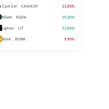
Cash Cat
CASHCAT
21,00%
KGeN
KGEN
29,30%
Lighter
LIT
11,00%
Bonk
BONK
9,90%