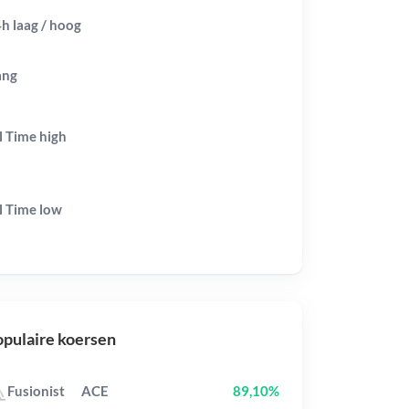
h laag / hoog
ang
l Time
high
l Time
low
pulaire koersen
Fusionist
ACE
89,10%