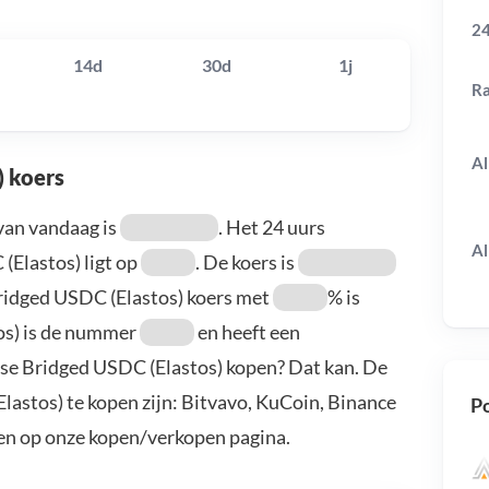
24
14d
30d
1j
R
Al
) koers
van vandaag is
. Het 24 uurs
Al
Elastos) ligt op
. De koers is
Bridged USDC (Elastos) koers met
% is
os) is de nummer
en heeft een
pse Bridged USDC (Elastos) kopen? Dat kan. De
astos) te kopen zijn: Bitvavo, KuCoin, Binance
Po
en op onze kopen/verkopen pagina.