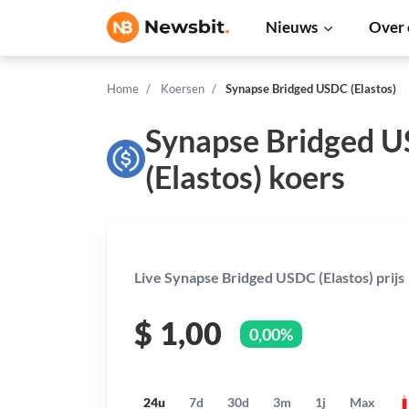
Nieuws
Over 
Home
Koersen
Synapse Bridged USDC (Elastos)
Synapse Bridged 
(Elastos) koers
Live Synapse Bridged USDC (Elastos) prijs
$
1,00
0,00%
24u
7d
30d
3m
1j
Max