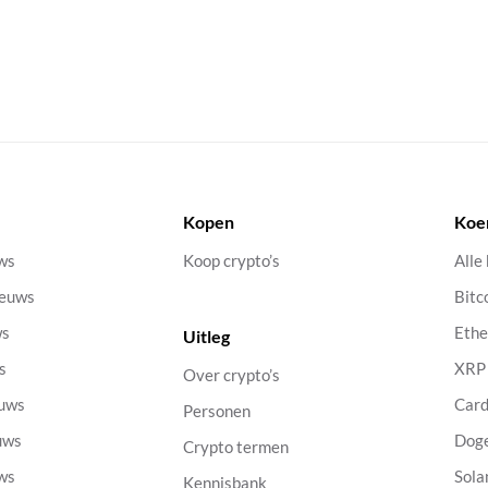
Kopen
Koe
uws
Koop crypto’s
Alle
ieuws
Bitc
ws
Eth
Uitleg
s
XRP
Over crypto’s
euws
Car
Personen
uws
Dog
Crypto termen
uws
Sola
Kennisbank