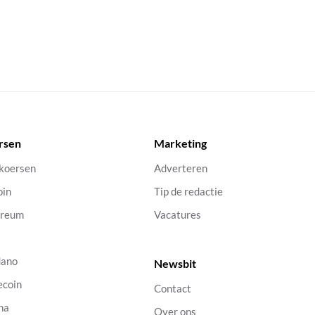
rsen
Marketing
 koersen
Adverteren
oin
Tip de redactie
ereum
Vacatures
dano
Newsbit
ecoin
Contact
na
Over ons