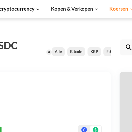
cryptocurrency
Kopen & Verkopen
Koersen
USDC
Alle
Bitcoin
XRP
Ethereum
#
Sy
Be
On
€
$