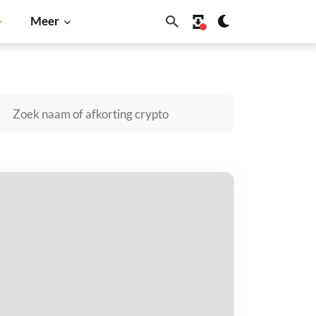
Meer
Cardano
Shiba Inu
Dogecoin
Solana
BNB
napse Bridged USDC (Elastos) kopen
taal met
$
tvang