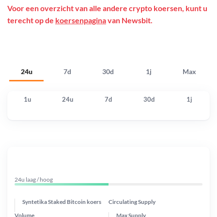
Voor een overzicht van alle andere crypto koersen, kunt u
terecht op de
koersenpagina
van Newsbit.
24u
7d
30d
1j
Max
1u
24u
7d
30d
1j
24u laag / hoog
Syntetika Staked Bitcoin koers
Circulating Supply
Volume
Max Supply