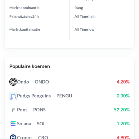
Markt dominantie
Rang
Prijs wijziging
24h
All Time
high
Marktkapitalisatie
All Time
low
Populaire koersen
Ondo
ONDO
4,20%
Pudgy Penguins
PENGU
0,30%
Pons
PONS
52,20%
Solana
SOL
1,20%
Cronos
CRO
4,90%