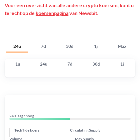
Voor een overzicht van alle andere crypto koersen, kunt u
terecht op de
koersenpagina
van Newsbit.
24u
7d
30d
1j
Max
1u
24u
7d
30d
1j
24u laag / hoog
TechTide koers
Circulating Supply
Volume
Max Supply