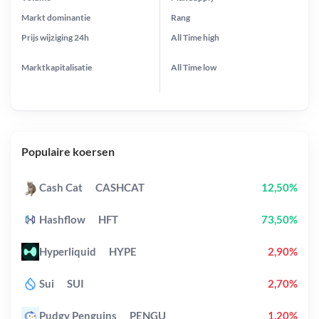
Markt dominantie
Rang
Prijs wijziging
24h
All Time
high
Marktkapitalisatie
All Time
low
Populaire koersen
Cash Cat
CASHCAT
12,50%
Hashflow
HFT
73,50%
Hyperliquid
HYPE
2,90%
Sui
SUI
2,70%
Pudgy Penguins
PENGU
1,20%