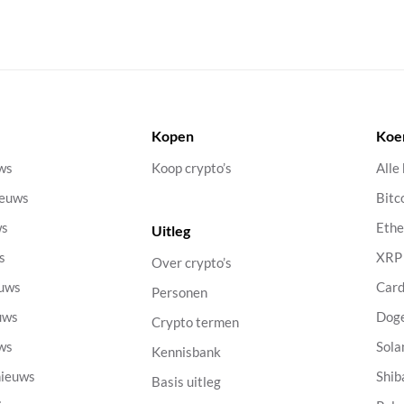
Kopen
Koe
uws
Koop crypto’s
Alle
ieuws
Bitc
ws
Eth
Uitleg
s
XRP
Over crypto’s
euws
Car
Personen
uws
Dog
Crypto termen
uws
Sola
Kennisbank
nieuws
Shib
Basis uitleg