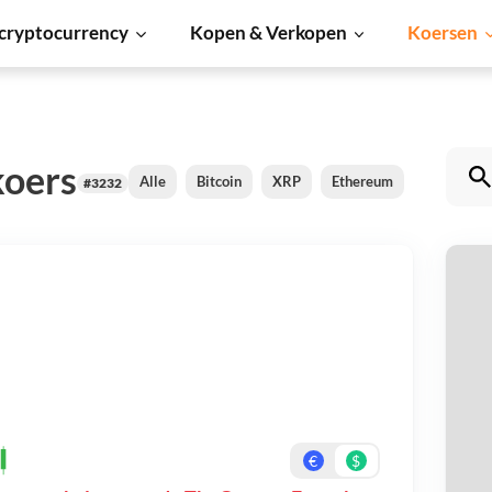
cryptocurrency
Kopen & Verkopen
Koersen
koers
Alle
Bitcoin
XRP
Ethereum
Cardano
#3232
T
Be
On
€
$