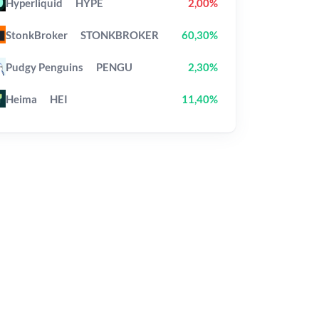
Hyperliquid
HYPE
2,00%
StonkBroker
STONKBROKER
60,30%
Pudgy Penguins
PENGU
2,30%
Heima
HEI
11,40%