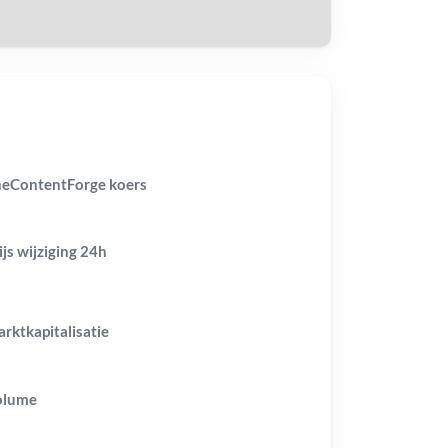
eContentForge koers
ijs wijziging
24h
rktkapitalisatie
olume