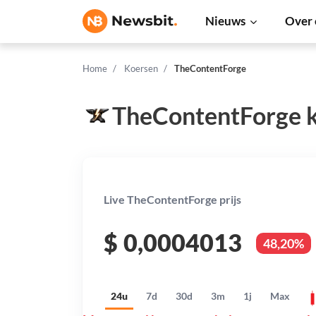
Nieuws
Over 
Home
Koersen
TheContentForge
TheContentForge 
Live TheContentForge prijs
$
0,0004013
48,20%
24u
7d
30d
3m
1j
Max