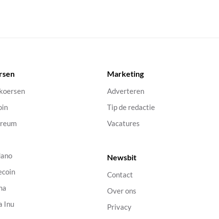
rsen
Marketing
 koersen
Adverteren
oin
Tip de redactie
ereum
Vacatures
dano
Newsbit
ecoin
Contact
na
Over ons
a Inu
Privacy