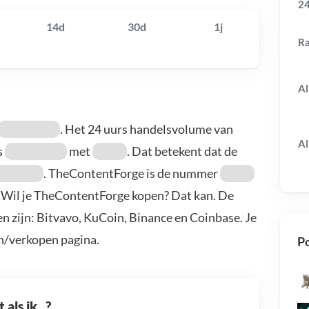
24
14d
30d
1j
R
Al
. Het 24 uurs handelsvolume van
Al
s
met
. Dat betekent dat de
. TheContentForge is de nummer
. Wil je TheContentForge kopen? Dat kan. De
 zijn: Bitvavo, KuCoin, Binance en Coinbase. Je
n/verkopen pagina.
Po
als ik...?