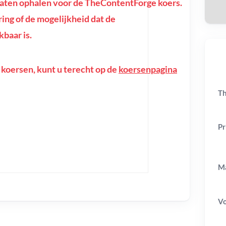
aten ophalen voor de TheContentForge koers.
oring of de mogelijkheid dat de
baar is.
 koersen, kunt u terecht op de
koersenpagina
Th
Pr
Ma
V