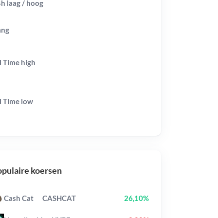
h laag / hoog
ang
l Time
high
l Time
low
pulaire koersen
Cash Cat
CASHCAT
26,10%