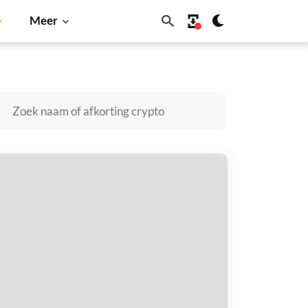
Meer
Shiba Inu
Dogecoin
Solana
BNB
heContentForge kopen
taal met
$
tvang