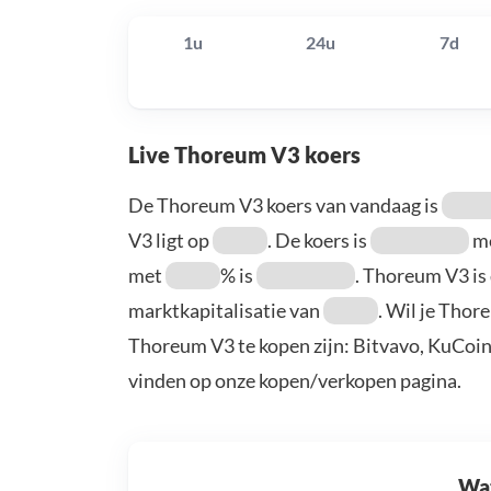
1u
24u
7d
Live Thoreum V3 koers
De Thoreum V3 koers van vandaag is
V3 ligt op
. De koers is
m
met
% is
. Thoreum V3 i
marktkapitalisatie van
. Wil je Tho
Thoreum V3 te kopen zijn: Bitvavo, KuCoin
vinden op onze kopen/verkopen pagina.
Wat 