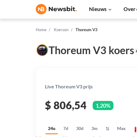
Nieuws
Over 
Home
Koersen
Thoreum V3
Thoreum V3 koers
Live Thoreum V3 prijs
$
806,54
1,20%
24u
7d
30d
3m
1j
Max