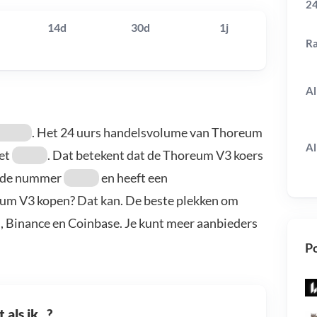
24
14d
30d
1j
R
Al
. Het 24 uurs handelsvolume van Thoreum
Al
et
. Dat betekent dat de Thoreum V3 koers
s de nummer
en heeft een
reum V3 kopen? Dat kan. De beste plekken om
, Binance en Coinbase. Je kunt meer aanbieders
Po
als ik...?