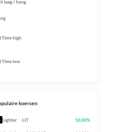
h laag / hoog
ang
l Time
high
l Time
low
pulaire koersen
Lighter
LIT
10,00%