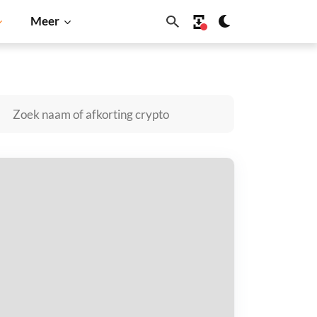
Meer
ogecoin
Solana
BNB
horeum V3 kopen
taal met
$
tvang