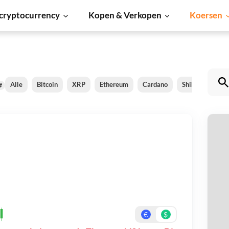
cryptocurrency
Kopen & Verkopen
Koersen
Alle
Bitcoin
XRP
Ethereum
Cardano
Shiba Inu
D
#
T
Be
On
€
$