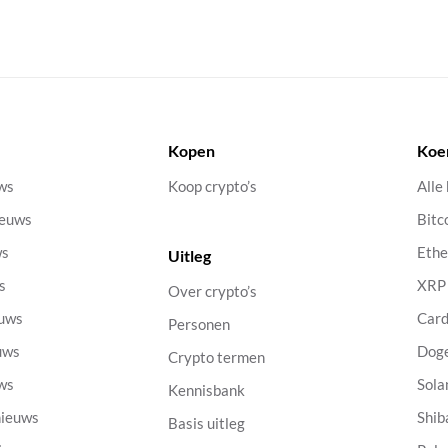
Kopen
Koe
uws
Koop crypto’s
Alle
ieuws
Bitc
ws
Eth
Uitleg
s
XRP
Over crypto’s
euws
Car
Personen
uws
Dog
Crypto termen
uws
Sola
Kennisbank
nieuws
Shib
Basis uitleg