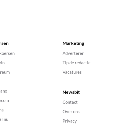
rsen
Marketing
 koersen
Adverteren
oin
Tip de redactie
ereum
Vacatures
dano
Newsbit
ecoin
Contact
na
Over ons
a Inu
Privacy