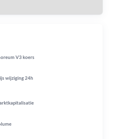
oreum V3 koers
ijs wijziging
24h
rktkapitalisatie
olume