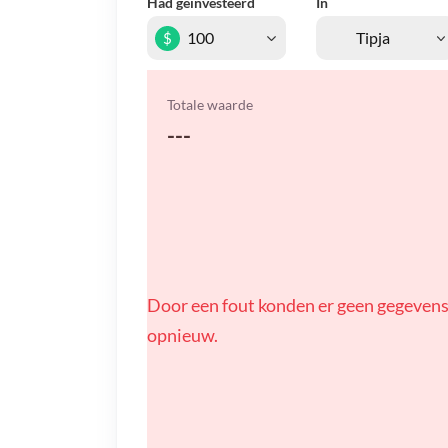
Had geïnvesteerd
In
$
Totale waarde
---
Door een fout konden er geen gegevens
opnieuw.