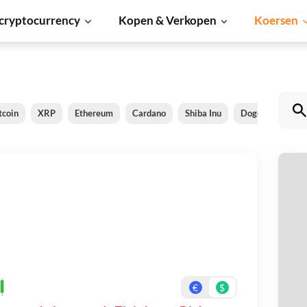
cryptocurrency
Kopen & Verkopen
Koersen
tcoin
XRP
Ethereum
Cardano
Shiba Inu
Dogecoin
So
Ti
Be
On
€
$