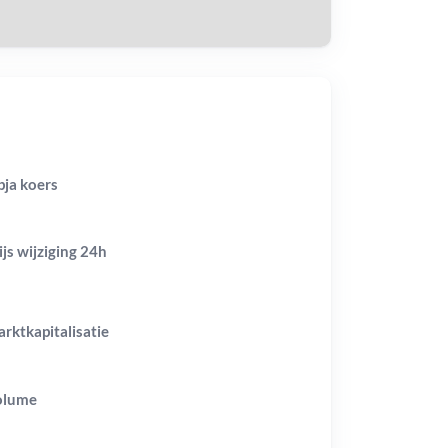
pja koers
ijs wijziging
24h
rktkapitalisatie
olume