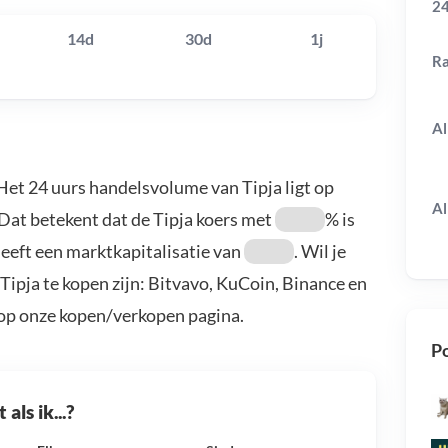
24
14d
30d
1j
R
Al
 Het 24 uurs handelsvolume van Tipja ligt op
Al
 Dat betekent dat de Tipja koers met
% is
eeft een marktkapitalisatie van
. Wil je
Tipja te kopen zijn: Bitvavo, KuCoin, Binance en
 op onze kopen/verkopen pagina.
Po
als ik...?