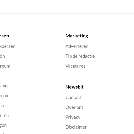
rsen
Marketing
 koersen
Adverteren
oin
Tip de redactie
ereum
Vacatures
dano
Newsbit
ecoin
Contact
na
Over ons
a Inu
Privacy
gon
Disclaimer