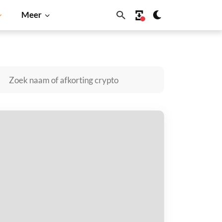
Meer
lana
BNB
pja kopen
taal met
$
tvang