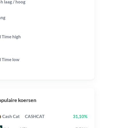
h laag / hoog
ang
l Time
high
l Time
low
pulaire koersen
Cash Cat
CASHCAT
31,10%