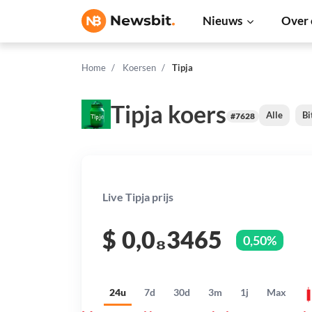
Nieuws
Over 
Home
Koersen
Tipja
Tipja koers
Alle
Bi
#7628
Live Tipja prijs
$
0,0₈3465
0,50%
24u
7d
30d
3m
1j
Max