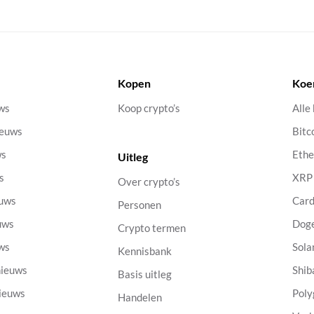
Kopen
Koe
uws
Koop crypto’s
Alle
ieuws
Bitc
ws
Eth
Uitleg
s
XRP
Over crypto’s
euws
Car
Personen
uws
Dog
Crypto termen
uws
Sola
Kennisbank
nieuws
Shib
Basis uitleg
nieuws
Poly
Handelen