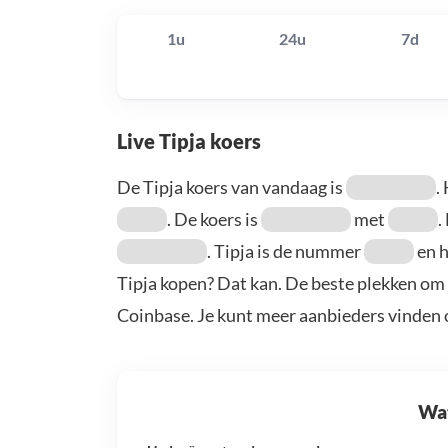
1u
24u
7d
Live Tipja koers
De Tipja koers van vandaag is
.
. De koers is
met
.
. Tipja is de nummer
en h
Tipja kopen? Dat kan. De beste plekken om 
Coinbase. Je kunt meer aanbieders vinden
Wat 