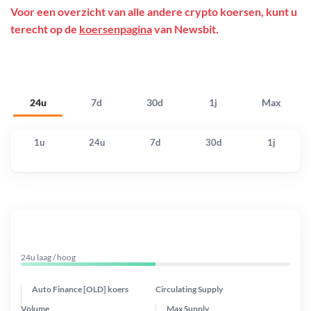
Voor een overzicht van alle andere crypto koersen, kunt u
terecht op de
koersenpagina
van Newsbit.
24u
7d
30d
1j
Max
1u
24u
7d
30d
1j
24u laag / hoog
Auto Finance [OLD] koers
Circulating Supply
Volume
Max Supply