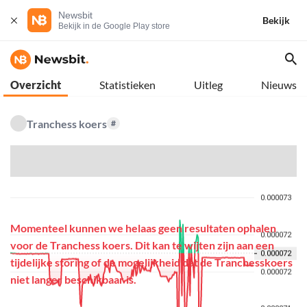
Newsbit
Bekijk
Bekijk in de Google Play store
Overzicht
Statistieken
Uitleg
Nieuws
Tranchess koers
#
$
Momenteel kunnen we helaas geen resultaten ophalen
voor de Tranchess koers. Dit kan te wijten zijn aan een
tijdelijke storing of de mogelijkheid dat de Tranchesskoers
niet langer beschikbaar is.