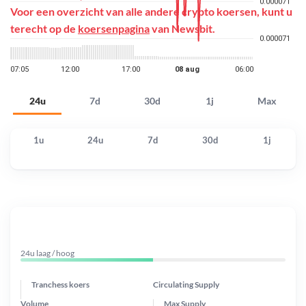
Voor een overzicht van alle andere crypto koersen, kunt u
terecht op de
koersenpagina
van Newsbit.
24u
7d
30d
1j
Max
1u
24u
7d
30d
1j
24u laag / hoog
Tranchess koers
Circulating Supply
Volume
Max Supply