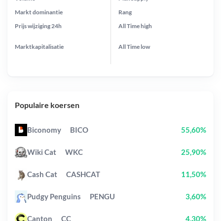
Markt dominantie
Rang
Prijs wijziging
24h
All Time
high
Marktkapitalisatie
All Time
low
Populaire koersen
Biconomy
BICO
55,60%
Wiki Cat
WKC
25,90%
Cash Cat
CASHCAT
11,50%
Pudgy Penguins
PENGU
3,60%
Canton
CC
4,30%