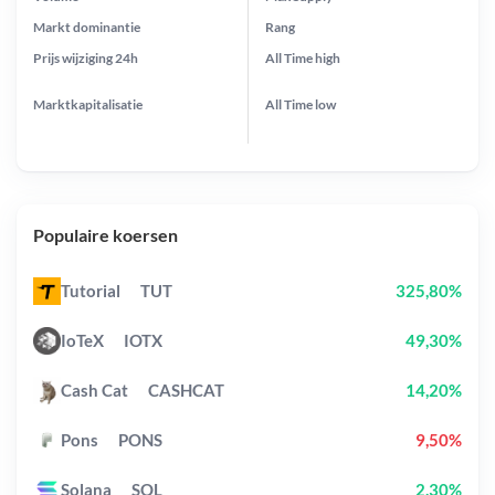
Markt dominantie
Rang
Prijs wijziging
24h
All Time
high
Marktkapitalisatie
All Time
low
Populaire koersen
Tutorial
TUT
325,80%
IoTeX
IOTX
49,30%
Cash Cat
CASHCAT
14,20%
Pons
PONS
9,50%
Solana
SOL
2,30%