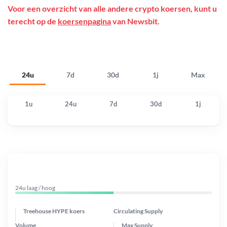
Voor een overzicht van alle andere crypto koersen, kunt u
terecht op de
koersenpagina
van Newsbit.
24u
7d
30d
1j
Max
1u
24u
7d
30d
1j
24u laag / hoog
Treehouse HYPE koers
Circulating Supply
Volume
Max Supply