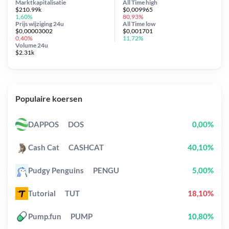
Marktkapitalisatie
All Time
high
$210.99k
$0,009965
1,60%
80,93%
Prijs wijziging
24u
All Time
low
$0,00003002
$0,001701
0,40%
11,72%
Volume 24u
$2.31k
Populaire koersen
DAPPOS
DOS
0,00%
Cash Cat
CASHCAT
40,10%
Pudgy Penguins
PENGU
5,00%
Tutorial
TUT
18,10%
Pump.fun
PUMP
10,80%