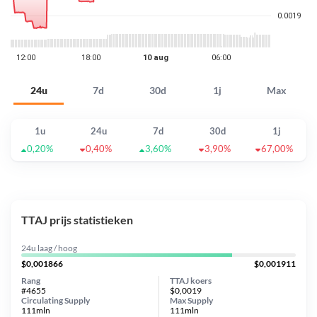
24u
7d
30d
1j
Max
1u
24u
7d
30d
1j
0,20%
0,40%
3,60%
3,90%
67,00%
TTAJ prijs statistieken
24u laag / hoog
$0,001866
$0,001911
Rang
TTAJ koers
#4655
$0,0019
Circulating Supply
Max Supply
111mln
111mln