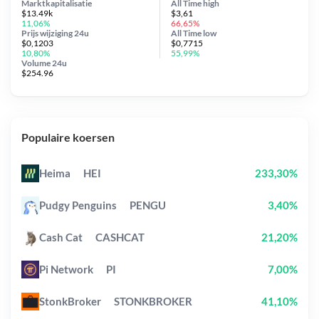
Marktkapitalisatie
All Time
high
$13.49k
$3,61
11,06%
66,65%
Prijs wijziging
24u
All Time
low
$0,1203
$0,7715
10,80%
55,99%
Volume 24u
$254.96
Populaire koersen
Heima
HEI
233,30%
Pudgy Penguins
PENGU
3,40%
Cash Cat
CASHCAT
21,20%
Pi Network
PI
7,00%
StonkBroker
STONKBROKER
41,10%