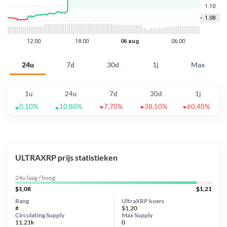
24u
7d
30d
1j
Max
1u
24u
7d
30d
1j
0,10%
10,80%
7,70%
38,50%
60,40%
ULTRAXRP prijs statistieken
24u laag / hoog
$1,08
$1,21
Rang
UltraXRP koers
#
$1,20
Circulating Supply
Max Supply
11.21k
0