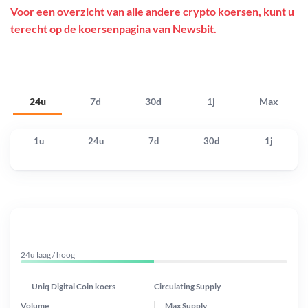
Voor een overzicht van alle andere crypto koersen, kunt u
terecht op de
koersenpagina
van Newsbit.
24u
7d
30d
1j
Max
1u
24u
7d
30d
1j
24u laag / hoog
Uniq Digital Coin koers
Circulating Supply
Volume
Max Supply