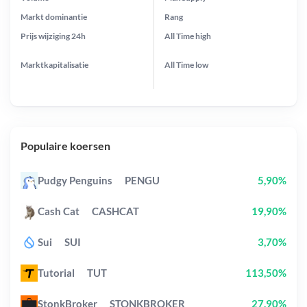
Markt dominantie
Rang
Prijs wijziging
24h
All Time
high
Marktkapitalisatie
All Time
low
Populaire koersen
Pudgy Penguins
PENGU
5,90%
Cash Cat
CASHCAT
19,90%
Sui
SUI
3,70%
Tutorial
TUT
113,50%
StonkBroker
STONKBROKER
27,90%