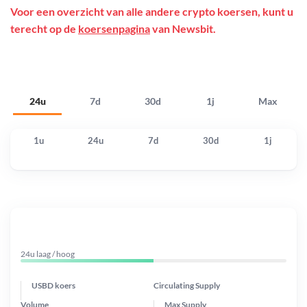
Voor een overzicht van alle andere crypto koersen, kunt u
terecht op de
koersenpagina
van Newsbit.
24u
7d
30d
1j
Max
1u
24u
7d
30d
1j
24u laag / hoog
USBD koers
Circulating Supply
Volume
Max Supply