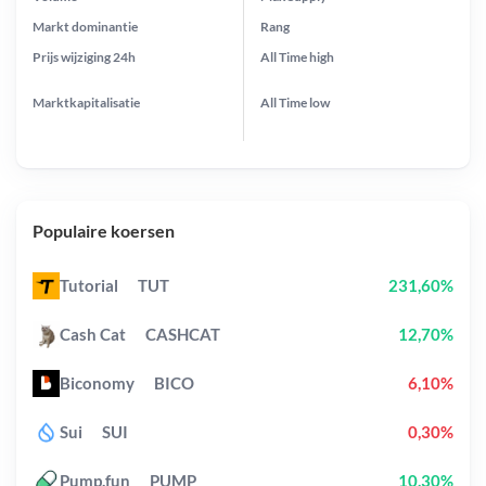
Markt dominantie
Rang
Prijs wijziging
24h
All Time
high
Marktkapitalisatie
All Time
low
Populaire koersen
Tutorial
TUT
231,60%
Cash Cat
CASHCAT
12,70%
Biconomy
BICO
6,10%
Sui
SUI
0,30%
Pump.fun
PUMP
10,30%