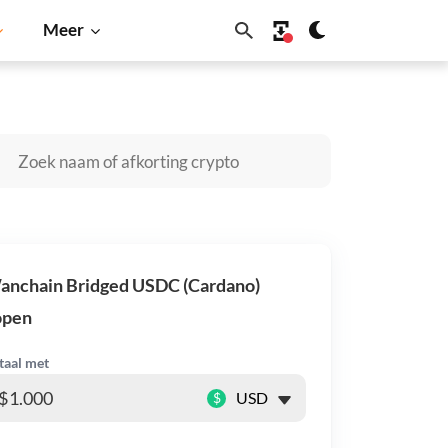
Meer
Cardano
Shiba Inu
Dogecoin
Solana
BNB
anchain Bridged USDC (Cardano)
open
taal met
$