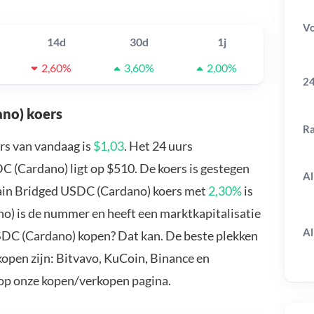
V
14d
30d
1j
2,60%
3,60%
2,00%
24
no) koers
R
s van vandaag is
$1,03
. Het 24 uurs
(Cardano) ligt op $510. De koers is gestegen
Al
ain Bridged USDC (Cardano) koers met
2,30%
is
) is de nummer en heeft een marktkapitalisatie
Al
SDC (Cardano) kopen? Dat kan. De beste plekken
pen zijn: Bitvavo, KuCoin, Binance en
 op onze kopen/verkopen pagina.