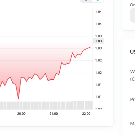
On
US
Wa
(C
Pr
Ma