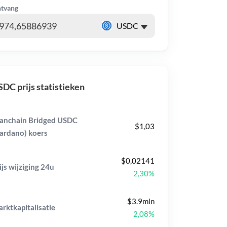
tvang
DC prijs statistieken
nchain Bridged USDC
$1,03
ardano) koers
$0,02141
ijs wijziging
24u
2,30%
$3.9mln
rktkapitalisatie
2,08%