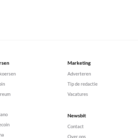
rsen
Marketing
 koersen
Adverteren
oin
Tip de redactie
ereum
Vacatures
dano
Newsbit
ecoin
Contact
na
Over ons