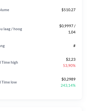
olume
$510.27
$0,9997 /
u laag / hoog
1,04
ang
#
$2,23
l Time
high
53,90%
$0,2989
l Time
low
243,14%