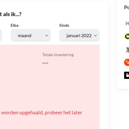
Po
als ik...?
Elke
Sinds
Totale investering
---
 worden opgehaald, probeer het later