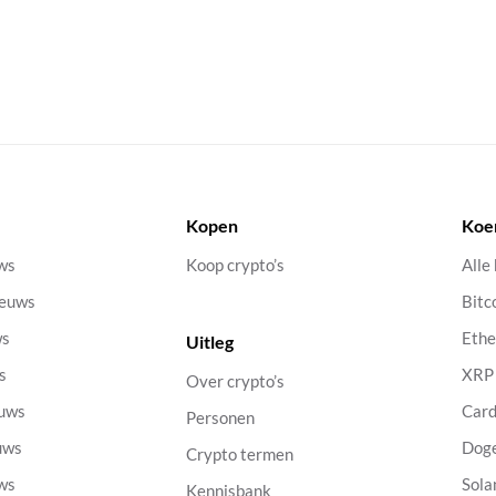
Kopen
Koe
uws
Koop crypto’s
Alle
ieuws
Bitc
ws
Eth
Uitleg
s
XRP
Over crypto’s
euws
Car
Personen
uws
Dog
Crypto termen
uws
Sola
Kennisbank