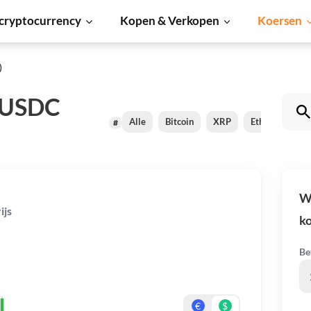
cryptocurrency
Kopen & Verkopen
Koersen
)
 USDC
Alle
Bitcoin
XRP
Ethereum
#
W
ijs
k
Be
€
$