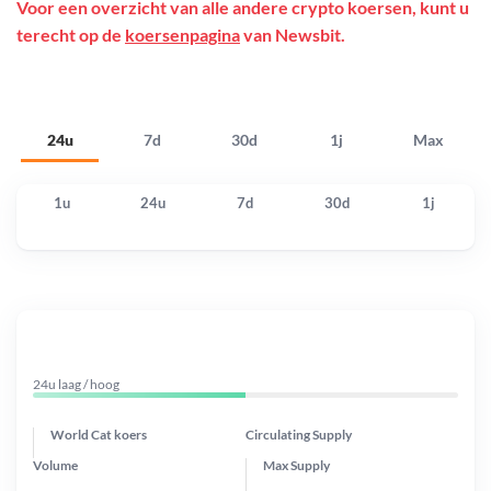
Voor een overzicht van alle andere crypto koersen, kunt u
terecht op de
koersenpagina
van Newsbit.
24u
7d
30d
1j
Max
1u
24u
7d
30d
1j
24u laag / hoog
World Cat koers
Circulating Supply
Volume
Max Supply