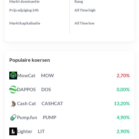
Markt dominantie
Rang
Prijs wijziging
24h
All Time
high
Marktkapitalisatie
All Time
low
Populaire koersen
MowCat
MOW
2,70%
DAPPOS
DOS
0,00%
Cash Cat
CASHCAT
13,20%
Pump.fun
PUMP
4,90%
Lighter
LIT
2,90%