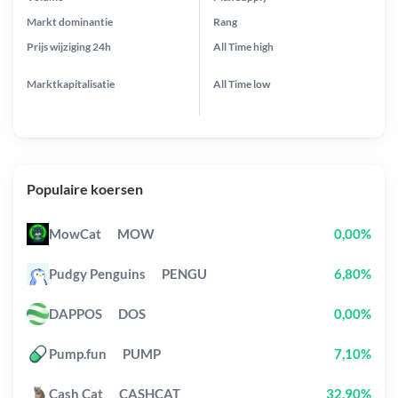
Markt dominantie
Rang
Prijs wijziging
24h
All Time
high
Marktkapitalisatie
All Time
low
Populaire koersen
MowCat
MOW
0,00%
Pudgy Penguins
PENGU
6,80%
DAPPOS
DOS
0,00%
Pump.fun
PUMP
7,10%
Cash Cat
CASHCAT
32,90%