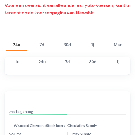
Voor een overzicht van alle andere crypto koersen, kunt u
terecht op de
koersenpagina
van Newsbit.
24u
7d
30d
1j
Max
1u
24u
7d
30d
1j
24u laag / hoog
Wrapped Chevron xStock koers
Circulating Supply
Volume
Max Supply