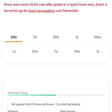
Voor een overzicht van alle andere crypto koersen, kunt u
terecht op de
koersenpagina
van Newsbit.
24u
7d
30d
1j
Max
1u
24u
7d
30d
1j
24u laag / hoog
Wrapped Floki (Universal) koers
Circulating Supply
Volume
Max Supply