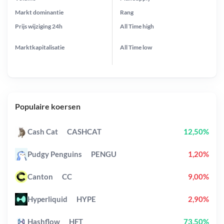
Markt dominantie
Rang
Prijs wijziging
24h
All Time
high
Marktkapitalisatie
All Time
low
Populaire koersen
Cash Cat
CASHCAT
12,50%
Pudgy Penguins
PENGU
1,20%
Canton
CC
9,00%
Hyperliquid
HYPE
2,90%
Hashflow
HFT
73,50%