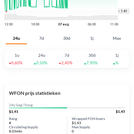
24u
7d
30d
1j
Max
1u
24u
7d
30d
1j
0,60%
0,50%
2,40%
7,90%
%
WFON prijs statistieken
24u laag / hoog
$1,41
$1,45
Rang
Wrapped FON koers
#
$1,43
Circulating Supply
Max Supply
8.05mln
0