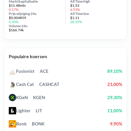
Marktkapitalisatie
All Time
high
$11.48mln
$1,53
0,17%
6,93%
Prijs wijziging
24u
All Time
low
$0,004859
$1,11
0,50%
28,35%
Volume 24u
$166.74k
Populaire koersen
Fusionist
ACE
89,10%
Cash Cat
CASHCAT
21,00%
KGeN
KGEN
29,30%
Lighter
LIT
11,00%
Bonk
BONK
9,90%