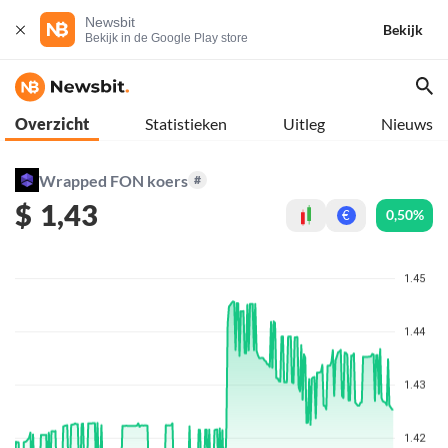
Newsbit
Bekijk
Bekijk in de Google Play store
Overzicht
Statistieken
Uitleg
Nieuws
Wrapped FON koers
#
$
1,43
0,50%
€