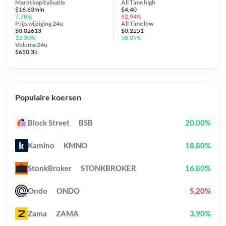
Marktkapitalisatie
All Time
high
$16.63mln
$4,40
7,78%
92,94%
Prijs wijziging
24u
All Time
low
$0,02613
$0,2251
12,30%
38,09%
Volume 24u
$650.3k
Populaire koersen
Block Street
BSB
20,00%
Kamino
KMNO
18,80%
StonkBroker
STONKBROKER
16,80%
Ondo
ONDO
5,20%
Zama
ZAMA
3,90%