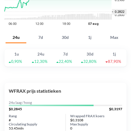
24u
7d
30d
1j
Max
1u
24u
7d
30d
1j
0,90%
12,30%
22,40%
32,80%
87,90%
WFRAX prijs statistieken
24u laag / hoog
$0,2845
$0,3197
Rang
Wrapped FRAX koers
#
$0,3108
Circulating Supply
Max Supply
53.45mln
0