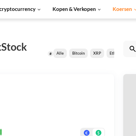
cryptocurrency
Kopen & Verkopen
Koersen
xStock
Alle
Bitcoin
XRP
Ethereum
#
Wr
Be
On
€
$