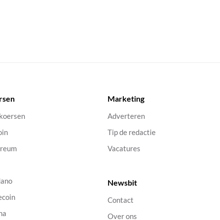
rsen
Marketing
 koersen
Adverteren
oin
Tip de redactie
ereum
Vacatures
dano
Newsbit
ecoin
Contact
na
Over ons