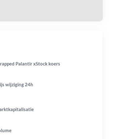
apped Palantir xStock koers
ijs wijziging
24h
rktkapitalisatie
olume