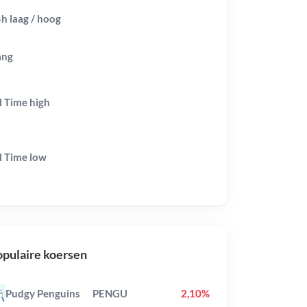
h laag / hoog
ang
l Time
high
l Time
low
pulaire koersen
Pudgy Penguins
PENGU
2,10%