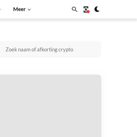
Meer
Cardano
Shiba Inu
Dogecoin
Solana
BNB
apped Palantir xStock kopen
taal met
$
tvang