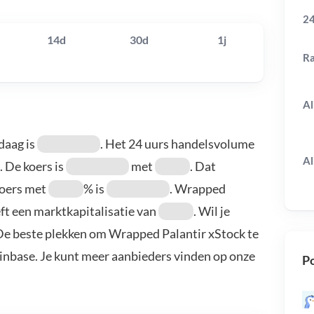
24
14d
30d
1j
R
Al
daag is
. Het 24 uurs handelsvolume
Al
. De koers is
met
. Dat
koers met
% is
. Wrapped
ft een marktkapitalisatie van
. Wil je
De beste plekken om Wrapped Palantir xStock te
oinbase. Je kunt meer aanbieders vinden op onze
Po