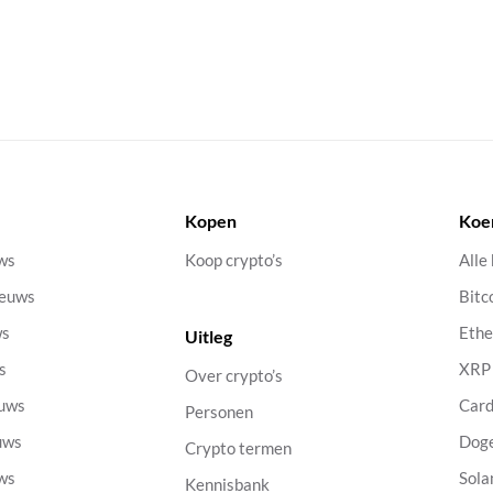
Kopen
Koe
uws
Koop crypto’s
Alle
ieuws
Bitc
ws
Eth
Uitleg
s
XRP
Over crypto’s
euws
Car
Personen
uws
Dog
Crypto termen
uws
Sola
Kennisbank