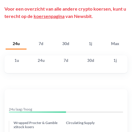
Voor een overzicht van alle andere crypto koersen, kunt u
terecht op de
koersenpagina
van Newsbit.
24u
7d
30d
1j
Max
1u
24u
7d
30d
1j
24u laag / hoog
Wrapped Procter & Gamble
Circulating Supply
xStock koers