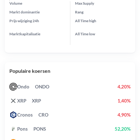
Volume
Max Supply
Markt dominantie
Rang
Prijs wijziging
24h
All Time
high
Marktkapitalisatie
All Time
low
Populaire koersen
Ondo
ONDO
4,20%
XRP
XRP
1,40%
Cronos
CRO
4,90%
Pons
PONS
52,20%